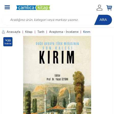
ARA
Anasayfa
|
Kitap
|
Tarih
|
Araştırma - İnceleme
|
Kırım
30
%
İndirim