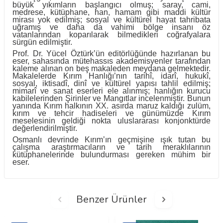
büyük yıkımların başlangıcı olmuş; saray, cami,
medrese, kütüphane, han, hamam gibi maddi kültür
mirası yok edilmiş; sosyal ve kültürel hayat tahribata
uğramış ve daha da vahimi bölge insanı öz
vatanlarından koparılarak bilmedikleri coğrafyalara
sürgün edilmiştir.
Prof. Dr. Yücel Öztürk’ün editörlüğünde hazırlanan bu
eser, sahasında mütehassıs akademisyenler tarafından
kaleme alınan on beş makaleden meydana gelmektedir.
Makalelerde Kırım Hanlığı’nın tarihî, idarî, hukukî,
sosyal, iktisadî, dinî ve kültürel yapısı tahlil edilmiş;
mimarî ve sanat eserleri ele alınmış; hanlığın kurucu
kabilelerinden Şirinler ve Mangıtlar incelenmiştir. Bunun
yanında Kırım halkının XX. asırda maruz kaldığı zulüm,
kırım ve tehcir hadiseleri ve günümüzde Kırım
meselesinin geldiği nokta uluslararası konjonktürde
değerlendirilmiştir.
Osmanlı devrinde Kırım’ın geçmişine ışık tutan bu
çalışma araştırmacıların ve tarih meraklılarının
kütüphanelerinde bulundurması gereken mühim bir
eser.
Benzer Ürünler