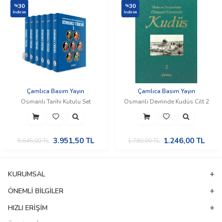
30
30
%
%
İndirim
İndirim
Çamlıca Basım Yayın
Çamlıca Basım Yayın
Osmanlı Tarihi Kutulu Set
Osmanlı Devrinde Kudüs Cilt 2
3.951,50
TL
1.246,00
TL
5.645,00
TL
1.780,00
TL
KURUMSAL
ÖNEMLI BILGILER
HIZLI ERIŞIM