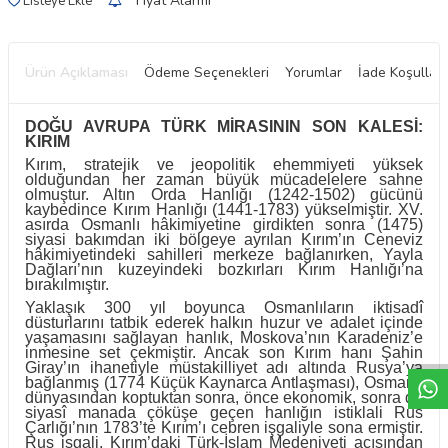
Fiyat Alarmı
Listeye Ekle
Ürün Açıklaması
Ödeme Seçenekleri
Yorumlar
İade Koşulları
DOĞU AVRUPA TÜRK MİRASININ SON KALESİ:
KIRIM
Kırım, stratejik ve jeopolitik ehemmiyeti yüksek
olduğundan her zaman büyük mücadelelere sahne
olmuştur. Altın Orda Hanlığı (1242-1502) gücünü
kaybedince Kırım Hanlığı (1441-1783) yükselmiştir. XV.
asırda Osmanlı hâkimiyetine girdikten sonra (1475)
siyasi bakımdan iki bölgeye ayrılan Kırım’ın Ceneviz
hâkimiyetindeki sahilleri merkeze bağlanırken, Yayla
Dağları’nın kuzeyindeki bozkırları Kırım Hanlığı’na
bırakılmıştır.
Yaklaşık 300 yıl boyunca Osmanlıların iktisadî
W
h
t
a
p
p
D
e
s
e
H
a
t
t
düsturlarını tatbik ederek halkın huzur ve adalet içinde
yaşamasını sağlayan hanlık, Moskova’nın Karadeniz’e
inmesine set çekmiştir. Ancak son Kırım hanı Şahin
Giray’ın ihanetiyle müstakilliyet adı altında Rusya’ya
bağlanmış (1774 Küçük Kaynarca Antlaşması), Osmanlı
dünyasından koptuktan sonra, önce ekonomik, sonra da
siyasî manada çöküşe geçen hanlığın istiklali Rus
Çarlığı’nın 1783’te Kırım’ı cebren işgaliyle sona ermiştir.
Rus işgali, Kırım’daki Türk-İslam Medeniyeti açısından