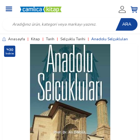
ARA
Anasayfa
|
Kitap
|
Tarih
|
Selçuklu Tarihi
|
Anadolu Selçukluları
30
%
İndirim