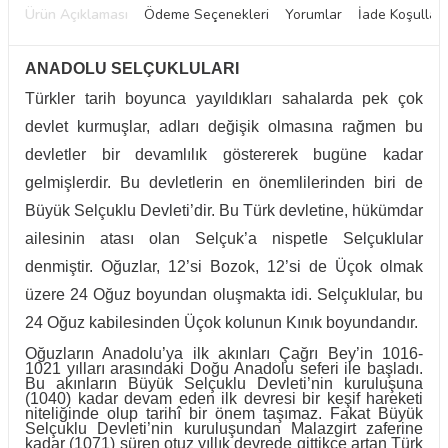
Ürün Açıklaması
Ödeme Seçenekleri
Yorumlar
İade Koşulları
ANADOLU SELÇUKLULARI
Türkler tarih boyunca yayıldıkları sahalarda pek çok
devlet kurmuşlar, adları değişik olmasına rağmen bu
devletler bir devamlılık göstererek bugüne kadar
gelmişlerdir. Bu devletlerin en önemlilerinden biri de
Büyük Selçuklu Devleti’dir. Bu Türk devletine, hükümdar
ailesinin atası olan Selçuk’a nispetle Selçuklular
denmiştir. Oğuzlar, 12’si Bozok, 12’si de Üçok olmak
üzere 24 Oğuz boyundan oluşmakta idi. Selçuklular, bu
24 Oğuz kabilesinden Üçok kolunun Kınık boyundandır.
Oğuzların Anadolu’ya ilk akınları Çağrı Bey’in 1016-
1021 yılları arasındaki Doğu Anadolu seferi ile başladı.
Bu akınların Büyük Selçuklu Devleti’nin kuruluşuna
(1040) kadar devam eden ilk devresi bir keşif hareketi
niteliğinde olup tarihî bir önem taşımaz. Fakat Büyük
Selçuklu Devleti’nin kuruluşundan Malazgirt zaferine
kadar (1071) süren otuz yıllık devrede gittikçe artan Türk