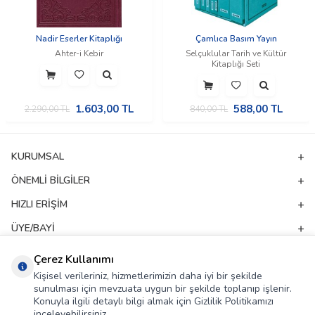
Nadir Eserler Kitaplığı
Çamlıca Basım Yayın
Ahter-i Kebir
Selçuklular Tarih ve Kültür
Kitaplığı Seti
1.603,00
TL
588,00
TL
2.290,00
TL
840,00
TL
KURUMSAL
ÖNEMLI BILGILER
HIZLI ERIŞIM
ÜYE/BAYI
ADRES & İLETIŞIM
Çerez Kullanımı
Kişisel verileriniz, hizmetlerimizin daha iyi bir şekilde
sunulması için mevzuata uygun bir şekilde toplanıp işlenir.
E-Bülten Aboneliği
Konuyla ilgili detaylı bilgi almak için Gizlilik Politikamızı
inceleyebilirsiniz.