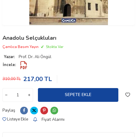
Anadolu Selçukluları
Çamlıca Basım Yayın
Stokta Var
Yazar:
Prof. Dr. Ali Öngül
İncele:
217,00
TL
310,00
TL
SEPETE EKLE
Paylaş
Fiyat Alarmı
Listeye Ekle