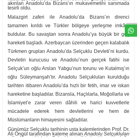
akınları Anadolu’da Bizans’ın mukavemetini sarsmada
tesirli oldu.
W
h
t
a
p
p
D
e
s
e
H
a
t
t
Malazgirt zaferi ile Anadolu’da Bizans’ın direnci
tamamen kırıldı ve Türkler bölgeye yerleşme imkânı
buldular. Bu savaştan sonra Anadolu’ya büyük bir göç
hareketi başladı. Azerbaycan üzerinden geçen kalabalık
Türkmen grupları Anadolu’da Selçuklu Devleti’ni kurdu.
Devletin kurucusu ve Anadolu’nun gerçek fatihi ise
Selçuk’un oğlu Arslan Yabgu’nun torunu ve Kutalmış’ın
oğlu Süleymanşah’tır. Anadolu Selçukluları kurulduğu
tarihten itibaren Anadolu’da hızlı bir fetih, imar ve iskan
hareketine başladılar. Bizansla, Haçlılarla, Moğollarla ve
İslamiyet’e zarar veren dâhili ve harici kuvvetlerle
mücadele ederek hem devletlerini ve hem de
Müslümanların himayesini sağladılar.
Günümüz Selçuklu tarihinin usta kalemlerinden Prof. Dr.
Ali Öngül tarafından kaleme alınan
Anadolu Selçukluları