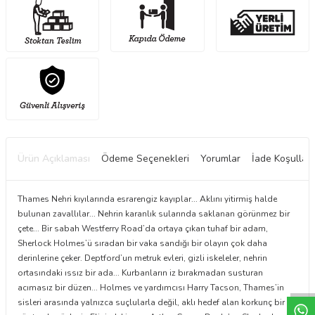
Ürün Açıklaması
Ödeme Seçenekleri
Yorumlar
İade Koşulları
Thames Nehri kıyılarında esrarengiz kayıplar... Aklını yitirmiş halde
bulunan zavallılar... Nehrin karanlık sularında saklanan görünmez bir
çete... Bir sabah Westferry Road’da ortaya çıkan tuhaf bir adam,
Sherlock Holmes’ü sıradan bir vaka sandığı bir olayın çok daha
derinlerine çeker. Deptford’un metruk evleri, gizli iskeleler, nehrin
W
h
t
a
p
p
D
e
s
e
H
a
t
t
ortasındaki ıssız bir ada... Kurbanların iz bırakmadan susturan
acımasız bir düzen... Holmes ve yardımcısı Harry Tacson, Thames’in
sisleri arasında yalnızca suçlularla değil, aklı hedef alan korkunç bir