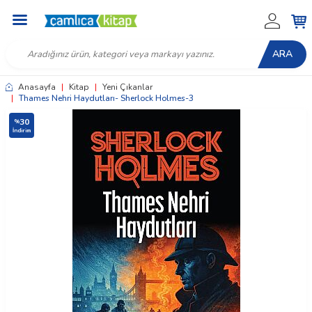
ARA
Anasayfa
|
Kitap
|
Yeni Çıkanlar
|
Thames Nehri Haydutları- Sherlock Holmes-3
30
%
İndirim