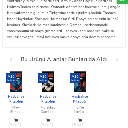
yöntemle yüzleşir. Elinizdeki eser, Arthur Conan Doyle’un Sherlock
Holmes’ünden esinlenerek, Osmanlı döneminde kaleme alınmış özgün
bir uyarlamanın günümüz Türkçesine sadeleştirilmiş halidir. Thames
Nehri Haydutları, Sherlock Holmes’un Gizli Dosyaları serisinin üçüncü
kitabıdır. Sherlock Holmes karakterinin Osmanlı edebiyatındaki
yansımalarını bir araya getiren seri, ilerleyen kitaplarda yeni vakalar,
yeni sırlar ve çözülmeyi bekleyen başka dosyalarla devam edecektir.
Bu Ürünü Alanlar Bunları da Aldı
30
30
30
%
%
%
İndirim
İndirim
İndirim
Hasbahçe
Hasbahçe
Hasbahçe
Kitaplığı
Kitaplığı
Kitaplığı
Mavi
Mürekkep
Çifte
Elmas-
Damlası-
Kimlik-
Sherlock
Sherlock
Sherlock
Holmes-1
Holmes-2
Holmes-4
95,00
TL
95,00
TL
95,00
TL