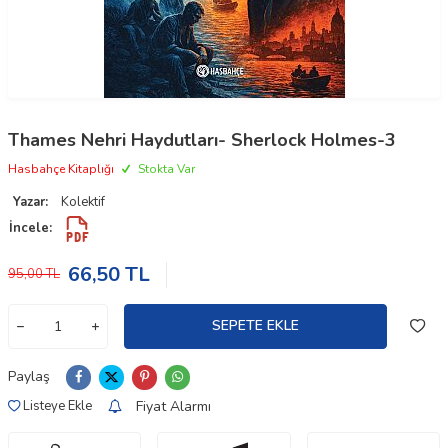
Thames Nehri Haydutları- Sherlock Holmes-3
Hasbahçe Kitaplığı
Stokta Var
Yazar:
Kolektif
İncele:
66,50
TL
95,00
TL
SEPETE EKLE
Paylaş
Fiyat Alarmı
Listeye Ekle