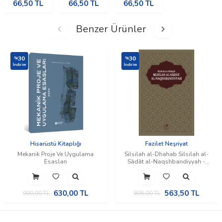
66,50
TL
66,50
TL
66,50
TL
Benzer Ürünler
30
30
%
%
İndirim
İndirim
Hisarüstü Kitaplığı
Fazilet Neşriyat
Mekanik Proje Ve Uygulama
Silsilah al-Dhahab Silsilah al-
Esasları
Sādāt al-Naqshbandiyyah -
Silsile-i Sadat-ı Nakşibendiye
(Silsiletü'z-Zeheb) (İngilizce)
630,00
TL
563,50
TL
900,00
TL
805,00
TL