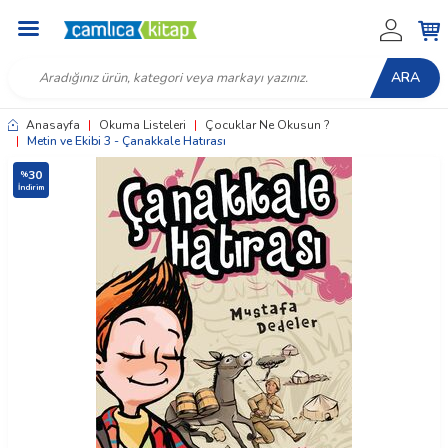
ARA
Anasayfa
|
Okuma Listeleri
|
Çocuklar Ne Okusun ?
|
Metin ve Ekibi 3 - Çanakkale Hatırası
30
%
İndirim