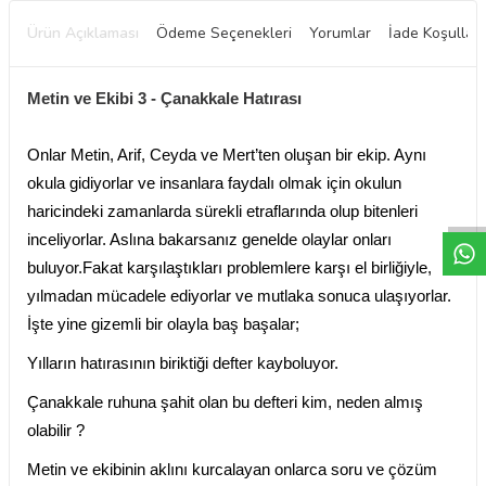
Ürün Açıklaması
Ödeme Seçenekleri
Yorumlar
İade Koşulları
Metin ve Ekibi 3 - Çanakkale Hatırası
Onlar Metin, Arif, Ceyda ve Mert’ten oluşan bir ekip. Aynı
W
h
t
a
p
p
D
e
s
e
H
a
t
t
okula gidiyorlar ve insanlara faydalı olmak için okulun
haricindeki zamanlarda sürekli etraflarında olup bitenleri
inceliyorlar. Aslına bakarsanız genelde olaylar onları
buluyor.Fakat karşılaştıkları problemlere karşı el birliğiyle,
yılmadan mücadele ediyorlar ve mutlaka sonuca ulaşıyorlar.
İşte yine gizemli bir olayla baş başalar;
Yılların hatırasının biriktiği defter kayboluyor.
Çanakkale ruhuna şahit olan bu defteri kim, neden almış
olabilir ?
Metin ve ekibinin aklını kurcalayan onlarca soru ve çözüm