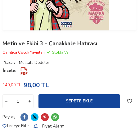
Metin ve Ekibi 3 - Çanakkale Hatırası
Çamlıca Çocuk Yayınları
Stokta Var
Yazar:
Mustafa Dedeler
İncele:
98,00
TL
140,00
TL
SEPETE EKLE
Paylaş
Fiyat Alarmı
Listeye Ekle