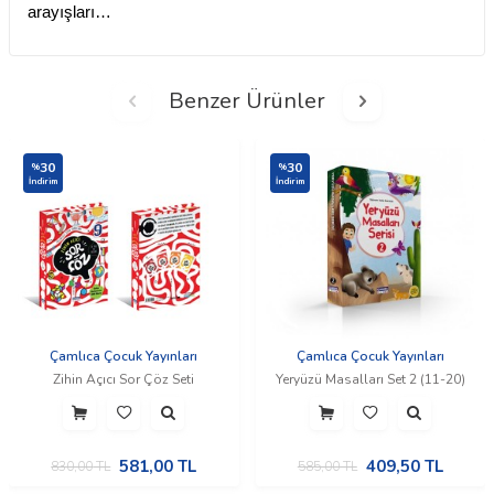
arayışları…
Benzer Ürünler
30
30
%
%
İndirim
İndirim
Çamlıca Çocuk Yayınları
Çamlıca Çocuk Yayınları
Zihin Açıcı Sor Çöz Seti
Yeryüzü Masalları Set 2 (11-20)
581,00
TL
409,50
TL
830,00
TL
585,00
TL