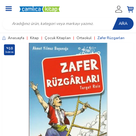
ARA
Anasayfa
|
Kitap
|
Çocuk Kitapları
|
Ortaokul
|
Zafer Rüzgarları
10
%
İndirim