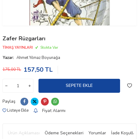
Zafer Rüzgarları
TİMAŞ YAYINLARI
Stokta Var
Yazar:
Ahmet Yılmaz Boyunağa
157,50
TL
175,00
TL
SEPETE EKLE
Paylaş
Fiyat Alarmı
Listeye Ekle
Ürün Açıklaması
Ödeme Seçenekleri
Yorumlar
İade Koşulları