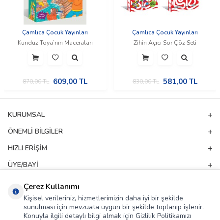
Çamlıca Çocuk Yayınları
Çamlıca Çocuk Yayınları
Kunduz Toya’nın Maceraları
Zihin Açıcı Sor Çöz Seti
609,00
TL
581,00
TL
870,00
TL
830,00
TL
KURUMSAL
ÖNEMLI BILGILER
HIZLI ERIŞIM
ÜYE/BAYI
ADRES & İLETIŞIM
Çerez Kullanımı
Kişisel verileriniz, hizmetlerimizin daha iyi bir şekilde
sunulması için mevzuata uygun bir şekilde toplanıp işlenir.
E-Bülten Aboneliği
Konuyla ilgili detaylı bilgi almak için Gizlilik Politikamızı