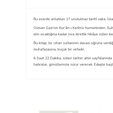
Bu eserde anlatılan 17 unutulmaz tarihî vaka, İsla
Osman Gazi’nin Kur’ân-ı Kerîm’e hürmetinden, Sul
elin sıcaklığına kadar nice ibretlik hikâye sizleri be
Bu kitap; bir cihan sultanının davası uğruna verd
muhafazasına, küçük bir vefadır.
6 Saat 22 Dakika, sizleri tarihin altın sayfaların
hatıralar, gönüllerinize sürur verecek. Edeple baş