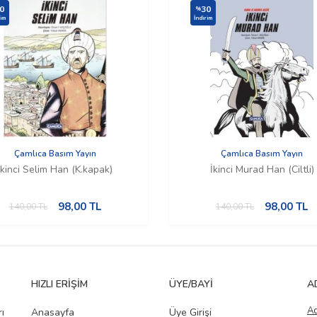
0
30
%
rim
İndirim
Çamlıca Basım Yayın
Çamlıca Basım Yayın
İkinci Selim Han (K.kapak)
İkinci Murad Han (Ciltli)
98,00
TL
98,00
TL
140,00
TL
140,00
TL
HIZLI ERIŞIM
ÜYE/BAYI
A
A
ı
Anasayfa
Üye Girişi