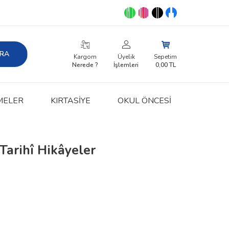
RA
Kargom
Üyelik
Sepetim
Nerede ?
İşlemleri
0,00
TL
MELER
KIRTASIYE
OKUL ÖNCESİ
Tarihî Hikâyeler