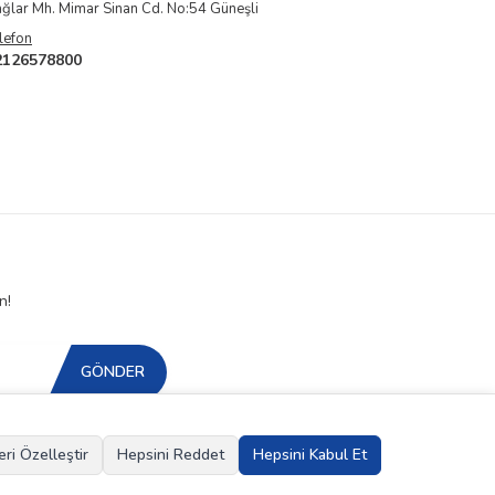
ğlar Mh. Mimar Sinan Cd. No:54 Güneşli
lefon
2126578800
n!
GÖNDER
eri Özelleştir
Hepsini Reddet
Hepsini Kabul Et