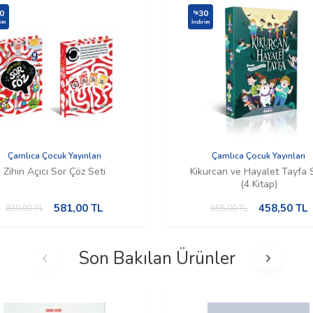
0
30
%
rim
İndirim
Çamlıca Çocuk Yayınları
Çamlıca Çocuk Yayınları
Zihin Açıcı Sor Çöz Seti
Kikurcan ve Hayalet Tayfa 
(4 Kitap)
581,00
TL
458,50
TL
830,00
TL
655,00
TL
Son Bakılan Ürünler