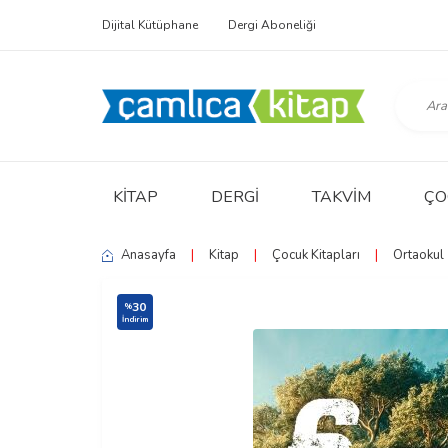
Dijital Kütüphane
Dergi Aboneliği
KITAP
DERGI
TAKVIM
ÇO
Anasayfa
|
Kitap
|
Çocuk Kitapları
|
Ortaokul
30
%
İndirim