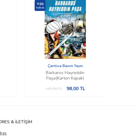
30
10
%
%
İndirim
İndirim
Çamlıca Basım Yayın
Barbaros Hayreddin
Paşa(Karton Kapak)
98,00
TL
140,00
TL
1
DRES & İLETIŞIM
dres