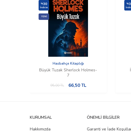
30
3
%
%
İndirim
İndi
YENI
Hasbahçe Kitaplığı
Büyük Tuzak Sherlock Holmes-
7
66,50
TL
95,00
TL
KURUMSAL
ÖNEMLI BILGILER
Hakkımızda
Garanti ve İade Koşullar