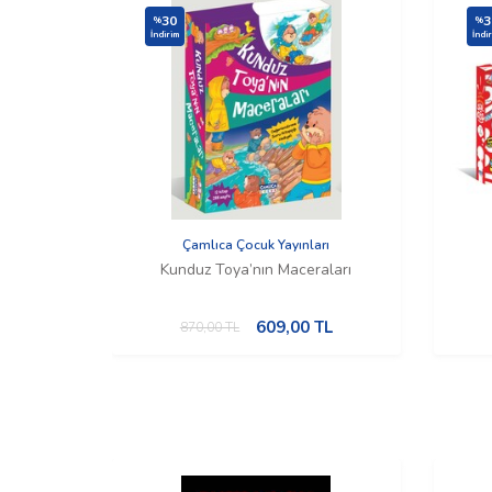
30
3
%
%
İndirim
İndi
Çamlıca Çocuk Yayınları
Kunduz Toya’nın Maceraları
609,00
TL
870,00
TL