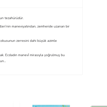
hun tezahürüdür.
tleri’nin maneviyatından, zemheride uzanan bir
 kokusunun zerresini dahi büyük azimle
tacak. Ecdadın manevî mirasıyla yoğrulmuş bu
n...