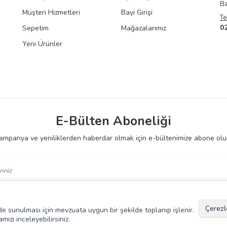
Ba
Müşteri Hizmetleri
Bayi Girişi
Te
0
Sepetim
Mağazalarımız
Yeni Ürünler
E-Bülten Aboneliği
ampanya ve yeniliklerden haberdar olmak için e-bültenimize abone olu
 Okudum, Kabul Ediyorum.
Çerezl
kilde sunulması için mevzuata uygun bir şekilde toplanıp işlenir.
amızı inceleyebilirsiniz.
T
-Soft
E-Ticaret
Sistemleriyle Hazırlanmıştır.