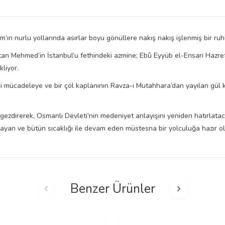
m’ın nurlu yollarında asırlar boyu gönüllere nakış nakış işlenmiş bir ru
tan Mehmed’in İstanbul’u fethindeki azmine; Ebû Eyyüb el-Ensari Hazre
kliyor.
iği mücadeleye ve bir çöl kaplanının Ravza-i Mutahhara’dan yayılan gül
da gezdirerek, Osmanlı Devleti’nin medeniyet anlayışını yeniden hatırla
layan ve bütün sıcaklığı ile devam eden müstesna bir yolculuğa hazır olu
Benzer Ürünler