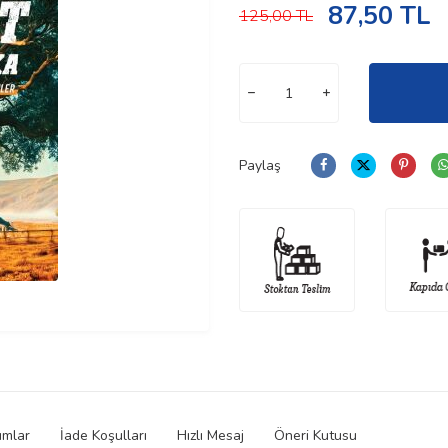
87,50
TL
125,00
TL
Paylaş
umlar
İade Koşulları
Hızlı Mesaj
Öneri Kutusu