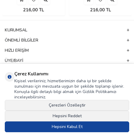
216,00
TL
216,00
TL
KURUMSAL
ÖNEMLI BILGILER
HIZLI ERIŞIM
ÜYE/BAYI
ADRES & İLETIŞIM
Çerez Kullanımı
Kişisel verileriniz, hizmetlerimizin daha iyi bir şekilde
sunulması için mevzuata uygun bir şekilde toplanıp işlenir.
E-Bülten Aboneliği
Konuyla ilgili detaylı bilgi almak için Gizlilik Politikamızı
inceleyebilirsiniz.
Kampanya ve yeniliklerden haberdar olmak için e-bültenimize abone olun!
Çerezleri Özelleştir
GÖNDER
Hepsini Reddet
KVKK Sözleşmesi'ni
, Okudum, Kabul Ediyorum.
Hepsini Kabul Et