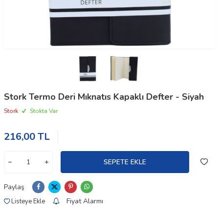
Stork Termo Deri Mıknatıs Kapaklı Defter - Siyah
Stork
Stokta Var
216,00
TL
SEPETE EKLE
Paylaş
Fiyat Alarmı
Listeye Ekle
W
h
t
a
p
p
D
e
s
e
H
a
t
t