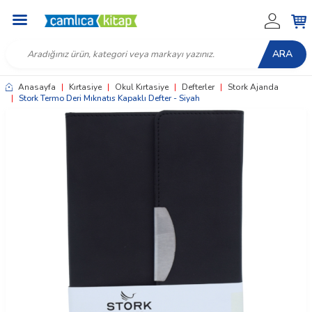
ARA
Anasayfa
|
Kırtasiye
|
Okul Kırtasiye
|
Defterler
|
Stork Ajanda
|
Stork Termo Deri Mıknatıs Kapaklı Defter - Siyah