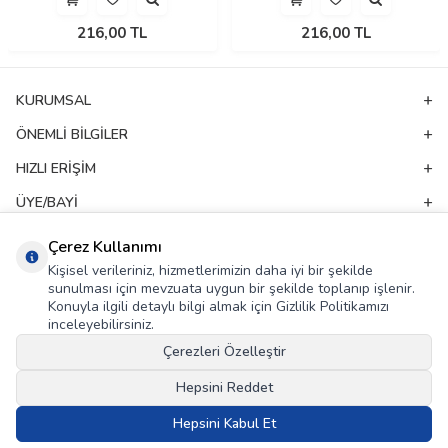
216,00
TL
216,00
TL
KURUMSAL
ÖNEMLI BILGILER
HIZLI ERIŞIM
ÜYE/BAYI
ADRES & İLETIŞIM
Çerez Kullanımı
Kişisel verileriniz, hizmetlerimizin daha iyi bir şekilde
sunulması için mevzuata uygun bir şekilde toplanıp işlenir.
E-Bülten Aboneliği
Konuyla ilgili detaylı bilgi almak için Gizlilik Politikamızı
inceleyebilirsiniz.
Kampanya ve yeniliklerden haberdar olmak için e-bültenimize abone olun!
Çerezleri Özelleştir
GÖNDER
Hepsini Reddet
KVKK Sözleşmesi'ni
, Okudum, Kabul Ediyorum.
Hepsini Kabul Et