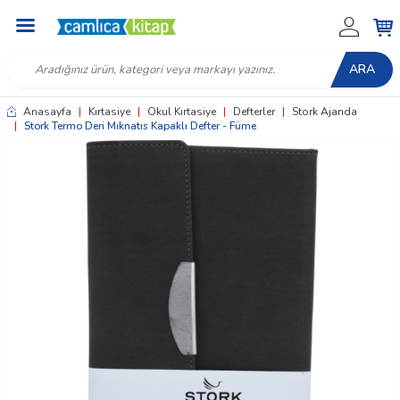
ARA
Anasayfa
|
Kırtasiye
|
Okul Kırtasiye
|
Defterler
|
Stork Ajanda
|
Stork Termo Deri Mıknatıs Kapaklı Defter - Füme