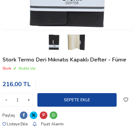
Stork Termo Deri Mıknatıs Kapaklı Defter - Füme
Stork
Stokta Var
216,00
TL
SEPETE EKLE
Paylaş
Fiyat Alarmı
Listeye Ekle
W
h
t
a
p
p
D
e
s
e
H
a
t
t