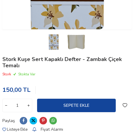
Stork Kuşe Sert Kapaklı Defter - Zambak Çiçek
Temalı
Stork
Stokta Var
150,00
TL
SEPETE EKLE
Paylaş
W
h
t
a
p
p
D
e
s
e
H
a
t
t
Fiyat Alarmı
Listeye Ekle