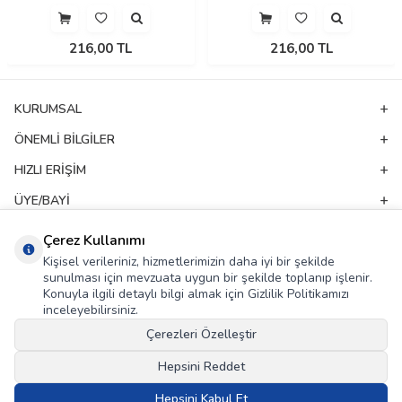
216,00
TL
216,00
TL
KURUMSAL
ÖNEMLI BILGILER
HIZLI ERIŞIM
ÜYE/BAYI
ADRES & İLETIŞIM
Çerez Kullanımı
Kişisel verileriniz, hizmetlerimizin daha iyi bir şekilde
sunulması için mevzuata uygun bir şekilde toplanıp işlenir.
E-Bülten Aboneliği
Konuyla ilgili detaylı bilgi almak için Gizlilik Politikamızı
inceleyebilirsiniz.
Kampanya ve yeniliklerden haberdar olmak için e-bültenimize abone olun!
Çerezleri Özelleştir
GÖNDER
Hepsini Reddet
KVKK Sözleşmesi'ni
, Okudum, Kabul Ediyorum.
Hepsini Kabul Et