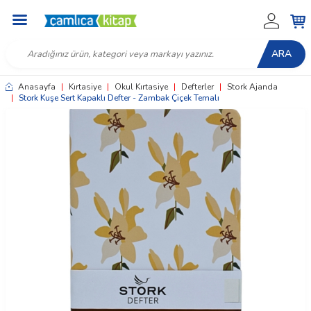
ARA
Anasayfa
|
Kırtasiye
|
Okul Kırtasiye
|
Defterler
|
Stork Ajanda
|
Stork Kuşe Sert Kapaklı Defter - Zambak Çiçek Temalı