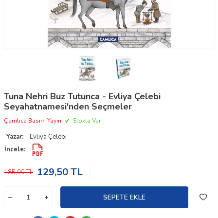
Tuna Nehri Buz Tutunca - Evliya Çelebi
Seyahatnamesi'nden Seçmeler
Çamlıca Basım Yayın
Stokta Var
Yazar:
Evliya Çelebi
İncele:
129,50
TL
185,00
TL
SEPETE EKLE