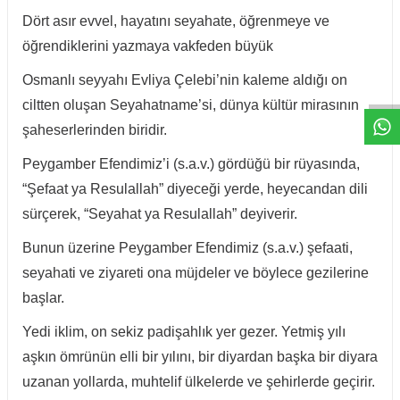
Dört asır evvel, hayatını seyahate, öğrenmeye ve
öğrendiklerini yazmaya vakfeden büyük
W
h
t
a
p
p
D
e
s
e
H
a
t
t
Osmanlı seyyahı Evliya Çelebi’nin kaleme aldığı on
ciltten oluşan Seyahatname’si, dünya kültür mirasının
şaheserlerinden biridir.
Peygamber Efendimiz’i (s.a.v.) gördüğü bir rüyasında,
“Şefaat ya Resulallah” diyeceği yerde, heyecandan dili
sürçerek, “Seyahat ya Resulallah” deyiverir.
Bunun üzerine Peygamber Efendimiz (s.a.v.) şefaati,
seyahati ve ziyareti ona müjdeler ve böylece gezilerine
başlar.
Yedi iklim, on sekiz padişahlık yer gezer. Yetmiş yılı
aşkın ömrünün elli bir yılını, bir diyardan başka bir diyara
uzanan yollarda, muhtelif ülkelerde ve şehirlerde geçirir.