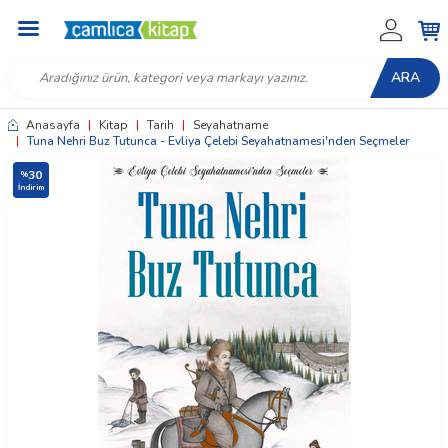
ARA
Anasayfa
|
Kitap
|
Tarih
|
Seyahatname
|
Tuna Nehri Buz Tutunca - Evliya Çelebi Seyahatnamesi'nden Seçmeler
30
%
İndirim