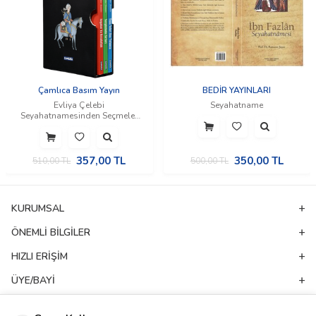
Çamlıca Basım Yayın
BEDİR YAYINLARI
Evliya Çelebi
Seyahatname
Seyahatnamesinden Seçmeler
(Kutulu Set)
357,00
TL
350,00
TL
510,00
TL
500,00
TL
KURUMSAL
ÖNEMLI BILGILER
HIZLI ERIŞIM
ÜYE/BAYI
ADRES & İLETIŞIM