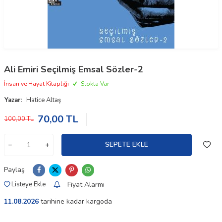
Ali Emiri Seçilmiş Emsal Sözler-2
İnsan ve Hayat Kitaplığı
Stokta Var
Yazar:
Hatice Altaş
70,00
TL
100,00
TL
SEPETE EKLE
Paylaş
Fiyat Alarmı
Listeye Ekle
11.08.2026
tarihine kadar kargoda