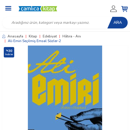
ARA
Anasayfa
|
Kitap
|
Edebiyat
|
Hâtıra - Anı
|
Ali Emiri Seçilmiş Emsal Sözler-2
30
%
İndirim