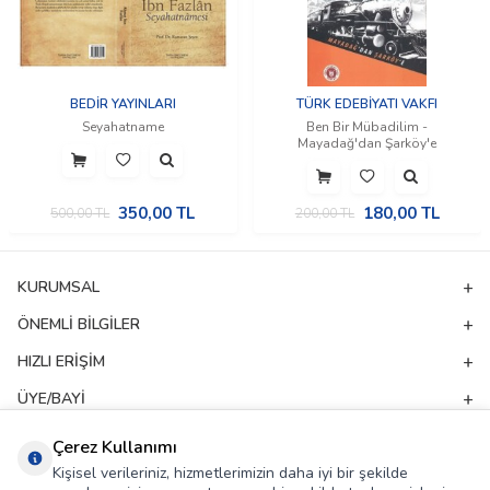
BEDİR YAYINLARI
TÜRK EDEBİYATI VAKFI
Seyahatname
Ben Bir Mübadilim -
Mayadağ'dan Şarköy'e
350,00
TL
180,00
TL
500,00
TL
200,00
TL
KURUMSAL
ÖNEMLI BILGILER
HIZLI ERIŞIM
ÜYE/BAYI
ADRES & İLETIŞIM
Çerez Kullanımı
Kişisel verileriniz, hizmetlerimizin daha iyi bir şekilde