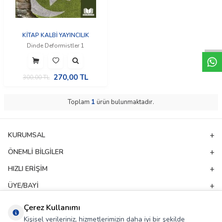
W
h
t
a
p
p
D
e
s
e
H
a
t
t
KİTAP KALBİ YAYINCILIK
Dinde Deformistler 1
270,00
TL
300,00
TL
Toplam
1
ürün bulunmaktadır.
KURUMSAL
ÖNEMLI BILGILER
HIZLI ERIŞIM
ÜYE/BAYI
ADRES & İLETIŞIM
Çerez Kullanımı
Kişisel verileriniz, hizmetlerimizin daha iyi bir şekilde