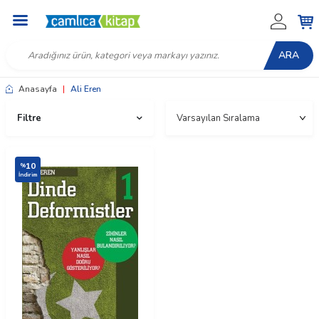
ARA
Anasayfa
|
Ali Eren
Filtre
10
%
İndirim