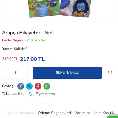
Arapça Hikayeler - Set
Fazilet Neşriyat
Stokta Var
Yazar:
Kollektif
217,00
TL
310,00
TL
SEPETE EKLE
Paylaş
Fiyat Alarmı
Listeye Ekle
W
h
t
a
p
p
D
e
s
e
H
a
t
t
Ürün Açıklaması
Ödeme Seçenekleri
Yorumlar
İade Koşulları