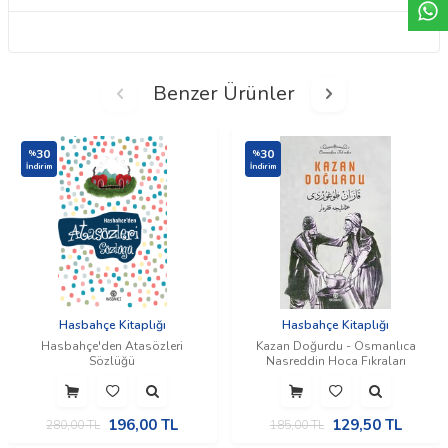
Benzer Ürünler
30
30
%
%
İndirim
İndirim
Hasbahçe Kitaplığı
Hasbahçe Kitaplığı
Hasbahçe'den Atasözleri
Kazan Doğurdu - Osmanlıca
Sözlüğü
Nasreddin Hoca Fıkraları
196,00
TL
129,50
TL
280,00
TL
185,00
TL