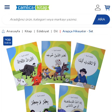
ARA
Anasayfa
|
Kitap
|
Edebiyat
|
Dil
|
Arapça Hikayeler - Set
30
%
İndirim