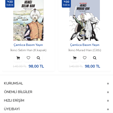
30
30
%
%
İndirim
İndirim
Çamlıca Basım Yayın
Çamlıca Basım Yayın
İkinci Selim Han (K.kapak)
İkinci Murad Han (Ciltli)
98,00
TL
98,00
TL
140,00
TL
140,00
TL
KURUMSAL
ÖNEMLI BILGILER
HIZLI ERIŞIM
ÜYE/BAYI