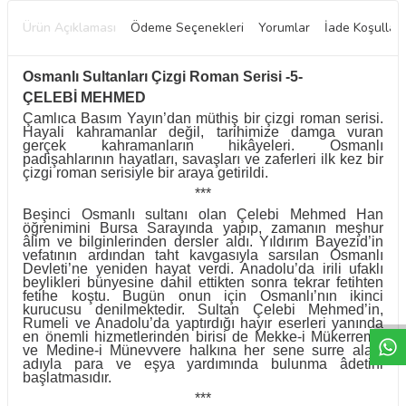
Ürün Açıklaması
Ödeme Seçenekleri
Yorumlar
İade Koşulları
Osmanlı Sultanları Çizgi Roman Serisi -5-
ÇELEBİ MEHMED
Çamlıca Basım Yayın’dan müthiş bir çizgi roman serisi.
Hayali kahramanlar değil, tarihimize damga vuran
gerçek kahramanların hikâyeleri. Osmanlı
padişahlarının hayatları, savaşları ve zaferleri ilk kez bir
çizgi roman serisiyle bir araya getirildi.
***
Beşinci Osmanlı sultanı olan Çelebi Mehmed Han
öğrenimini Bursa Sarayında yapıp, zamanın meşhur
âlim ve bilginlerinden dersler aldı. Yıldırım Bayezid’in
vefatının ardından taht kavgasıyla sarsılan Osmanlı
Devleti’ne yeniden hayat verdi. Anadolu’da irili ufaklı
W
h
t
a
p
p
D
e
s
e
H
a
t
t
beylikleri bünyesine dahil ettikten sonra tekrar fetihten
fetihe koştu. Bugün onun için Osmanlı’nın ikinci
kurucusu denilmektedir. Sultan Çelebi Mehmed’in,
Rumeli ve Anadolu’da yaptırdığı hayır eserleri yanında
en önemli hizmetlerinden birisi de Mekke-i Mükerreme
ve Medine-i Münevvere halkına her sene surre alayı
adıyla para ve eşya yardımında bulunma âdetini
başlatmasıdır.
***