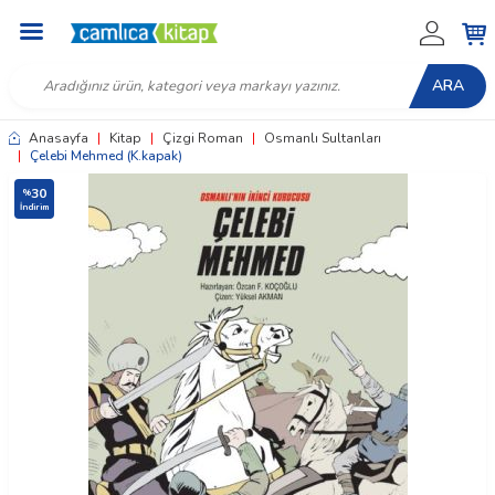
ARA
Anasayfa
|
Kitap
|
Çizgi Roman
|
Osmanlı Sultanları
|
Çelebi Mehmed (K.kapak)
30
%
İndirim