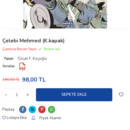
Çelebi Mehmed (K.kapak)
Çamlıca Basım Yayın
Stokta Var
Yazar:
Özcan F. Koçoğlu
İncele:
98,00
TL
140,00
TL
SEPETE EKLE
Paylaş
Fiyat Alarmı
Listeye Ekle