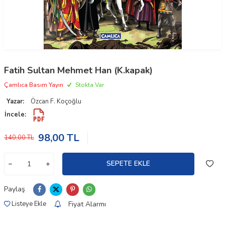
Fatih Sultan Mehmet Han (K.kapak)
Çamlıca Basım Yayın
Stokta Var
Yazar:
Özcan F. Koçoğlu
İncele:
98,00
TL
140,00
TL
SEPETE EKLE
Paylaş
Fiyat Alarmı
Listeye Ekle