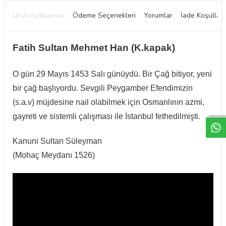
Ürün Açıklaması
Ödeme Seçenekleri
Yorumlar
İade Koşulları
Fatih Sultan Mehmet Han (K.kapak)
O gün 29 Mayıs 1453 Salı günüydü. Bir Çağ bitiyor, yeni
bir çağ başlıyordu. Sevgili Peygamber Efendimizin
W
h
t
a
p
p
D
e
s
e
H
a
t
t
(s.a.v) müjdesine nail olabilmek için Osmanlının azmi,
gayreti ve sistemli çalışması ile İstanbul fethedilmişti.
Kanuni Sultan Süleyman
(Mohaç Meydanı 1526)