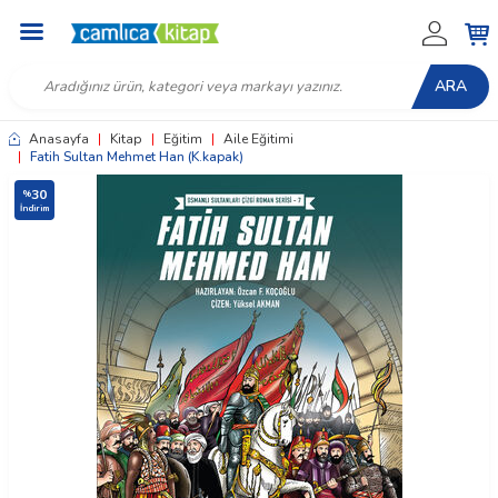
ARA
Anasayfa
|
Kitap
|
Eğitim
|
Aile Eğitimi
|
Fatih Sultan Mehmet Han (K.kapak)
30
%
İndirim