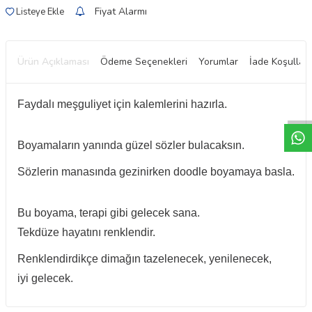
Fiyat Alarmı
Listeye Ekle
Ürün Açıklaması
Ödeme Seçenekleri
Yorumlar
İade Koşulları
W
h
t
a
p
p
D
e
s
e
H
a
t
t
Faydalı meşguliyet için kalemlerini hazırla.
Boyamaların yanında güzel sözler
bulacaksın.
Sözlerin manasında gezinirken
doodle boyamaya basla.
Bu boyama, terapi gibi gelecek sana.
Tekdüze hayatını renklendir.
Renklendirdikçe
dimağın tazelenecek, yenilenecek,
iyi
gelecek.