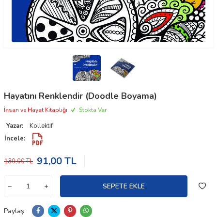
Hayatını Renklendir (Doodle Boyama)
İnsan ve Hayat Kitaplığı
Stokta Var
Yazar:
Kollektif
İncele:
91,00
TL
130,00
TL
SEPETE EKLE
Paylaş