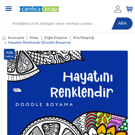
ARA
Anasayfa
|
Kitap
|
Diğer Kitaplar
|
Aile Kitaplığı
|
Hayatını Renklendir (Doodle Boyama)
30
%
İndirim