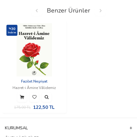
Benzer Ürünler
30
%
İndirim
Fazilet Neşriyat
Hazret-i Âmine Vâlidemiz
122,50
TL
175,00
TL
KURUMSAL