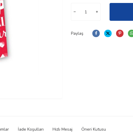
Paylaş
umlar
İade Koşulları
Hızlı Mesaj
Öneri Kutusu