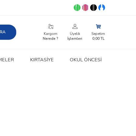
RA
Kargom
Üyelik
Sepetim
Nerede ?
İşlemleri
0,00
TL
MELER
KIRTASIYE
OKUL ÖNCESİ