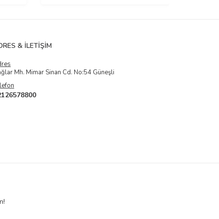
DRES & İLETIŞIM
dres
ğlar Mh. Mimar Sinan Cd. No:54 Güneşli
lefon
2126578800
n!