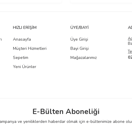
HIZLI ERIŞIM
ÜYE/BAYI
A
A
ı
Anasayfa
Üye Girişi
Ba
Müşteri Hizmetleri
Bayi Girişi
Te
0
Sepetim
Mağazalarımız
Yeni Ürünler
E-Bülten Aboneliği
ampanya ve yeniliklerden haberdar olmak için e-bültenimize abone olu