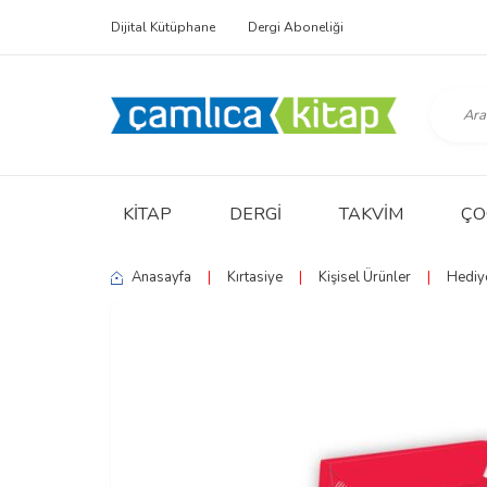
Dijital Kütüphane
Dergi Aboneliği
KITAP
DERGI
TAKVIM
ÇO
Anasayfa
|
Kırtasiye
|
Kişisel Ürünler
|
Hediye