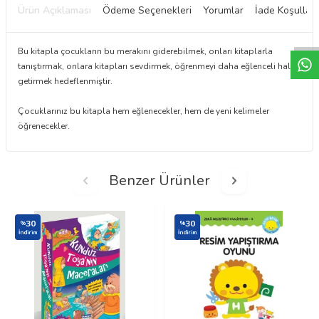
Ürün Açıklaması
Ödeme Seçenekleri
Yorumlar
İade Koşulları
W
h
t
a
p
p
D
e
s
e
H
a
t
t
Bu kitapla çocukların bu merakını giderebilmek, onları kitaplarla
tanıştırmak, onlara kitapları sevdirmek, öğrenmeyi daha eğlenceli hale
getirmek hedeflenmiştir.
Çocuklarınız bu kitapla hem eğlenecekler, hem de yeni kelimeler
öğrenecekler.
Benzer Ürünler
30
30
%
%
İndirim
İndirim