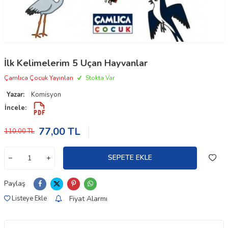
İlk Kelimelerim 5 Uçan Hayvanlar
Çamlıca Çocuk Yayınları
Stokta Var
Yazar:
Komisyon
İncele:
77,00
TL
110,00
TL
SEPETE EKLE
Paylaş
Fiyat Alarmı
Listeye Ekle