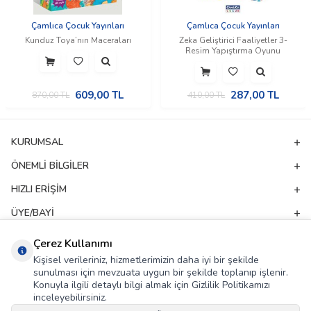
Çamlıca Çocuk Yayınları
Çamlıca Çocuk Yayınları
Kunduz Toya’nın Maceraları
Zeka Geliştirici Faaliyetler 3-
Resim Yapıştırma Oyunu
609,00
TL
287,00
TL
870,00
TL
410,00
TL
KURUMSAL
ÖNEMLI BILGILER
HIZLI ERIŞIM
ÜYE/BAYI
ADRES & İLETIŞIM
Çerez Kullanımı
Kişisel verileriniz, hizmetlerimizin daha iyi bir şekilde
sunulması için mevzuata uygun bir şekilde toplanıp işlenir.
E-Bülten Aboneliği
Konuyla ilgili detaylı bilgi almak için Gizlilik Politikamızı
inceleyebilirsiniz.
Kampanya ve yeniliklerden haberdar olmak için e-bültenimize abone olun!