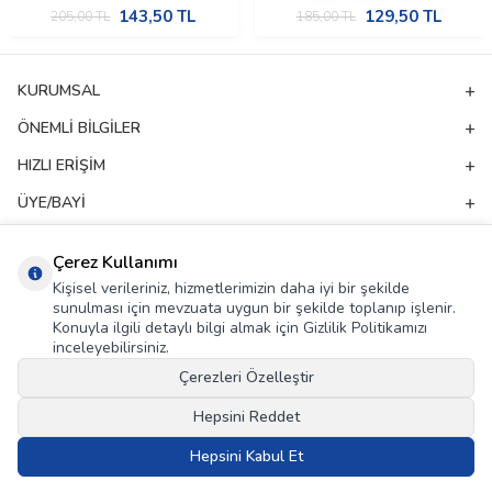
143,50
TL
129,50
TL
205,00
TL
185,00
TL
KURUMSAL
ÖNEMLI BILGILER
HIZLI ERIŞIM
ÜYE/BAYI
ADRES & İLETIŞIM
Çerez Kullanımı
Kişisel verileriniz, hizmetlerimizin daha iyi bir şekilde
E-Bülten Aboneliği
sunulması için mevzuata uygun bir şekilde toplanıp işlenir.
Konuyla ilgili detaylı bilgi almak için Gizlilik Politikamızı
Kampanya ve yeniliklerden haberdar olmak için e-bültenimize abone olun!
inceleyebilirsiniz.
Çerezleri Özelleştir
GÖNDER
Hepsini Reddet
KVKK Sözleşmesi'ni
, Okudum, Kabul Ediyorum.
Hepsini Kabul Et
T
-Soft
E-Ticaret
Sistemleriyle Hazırlanmıştır.