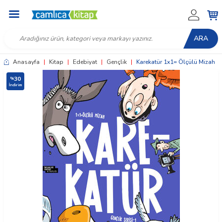
ARA
Anasayfa
|
Kitap
|
Edebiyat
|
Gençlik
|
Karekatür 1x1= Ölçülü Mizah
30
%
İndirim