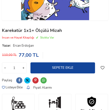
Karekatür 1x1= Ölçülü Mizah
İnsan ve Hayat Kitaplığı
Stokta Var
Yazar:
Ercan Erdoğan
77,00
TL
110,00
TL
SEPETE EKLE
Paylaş
Fiyat Alarmı
Listeye Ekle