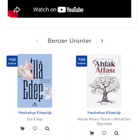
Benzer Ürünler
30
30
%
%
İndirim
İndirim
Hasbahçe Kitaplığı
Hasbahçe Kitaplığı
İlla Edep
Ahlak Atlası Tasvir-i Ahlak'tan
Seçmeler