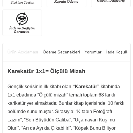
Ürün Açıklaması
Ödeme Seçenekleri
Yorumlar
İade Koşulları
Karekatür 1x1= Ölçülü Mizah
Gençlik serisinin ilk kitabı olan
“Karekatür”
kitabında
1x1 ebadında “Ölçülü mizah” temalı toplam 68 farklı
karikatür yer almaktadır. Bunlar kitap içerisinde, 10 farklı
bölümde sunulmuştur. Sırasıyla: “Kitabın Fotoğrafı
Lazım”, “Sen Büyüdün Galiba”, “Uçamayan Kuş mu
W
h
t
a
p
p
D
e
s
e
H
a
t
t
Olur!”, “Arı da Ayı da Çıkabilir!”, “Köpek Bunu Biliyor