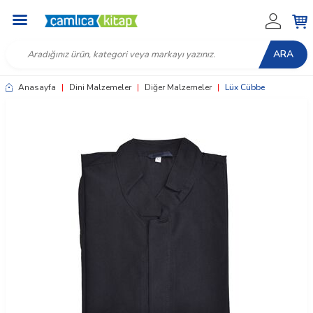
ARA
Anasayfa
|
Dini Malzemeler
|
Diğer Malzemeler
|
Lüx Cübbe