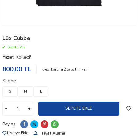
Lüx Cübbe
Stokta Var
Yazar:
Kollektif
800,00
TL
Kredi kartına
2
taksit imkanı
Seçiniz
S
M
L
SEPETE EKLE
Paylaş
Fiyat Alarmı
Listeye Ekle