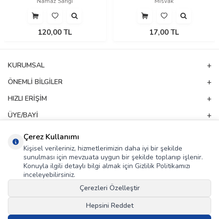
Namaz Sarığı
Misvak
120,00
TL
17,00
TL
KURUMSAL
ÖNEMLI BILGILER
HIZLI ERIŞIM
ÜYE/BAYI
ADRES & İLETIŞIM
Çerez Kullanımı
Kişisel verileriniz, hizmetlerimizin daha iyi bir şekilde
sunulması için mevzuata uygun bir şekilde toplanıp işlenir.
E-Bülten Aboneliği
Konuyla ilgili detaylı bilgi almak için Gizlilik Politikamızı
inceleyebilirsiniz.
Kampanya ve yeniliklerden haberdar olmak için e-bültenimize abone olun!
Çerezleri Özelleştir
GÖNDER
Hepsini Reddet
KVKK Sözleşmesi'ni
, Okudum, Kabul Ediyorum.