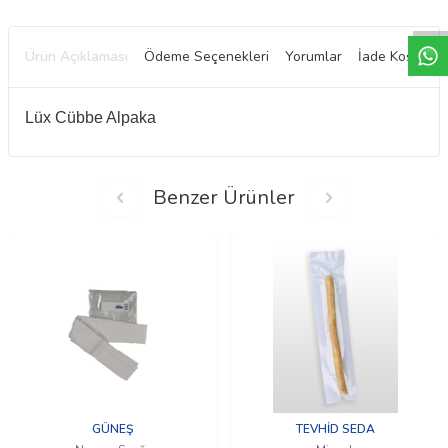
W
h
t
a
p
p
D
e
s
e
H
a
t
t
Ürün Açıklaması
Ödeme Seçenekleri
Yorumlar
İade Koşulları
Lüx Cübbe Alpaka
Benzer Ürünler
GÜNEŞ
TEVHİD SEDA