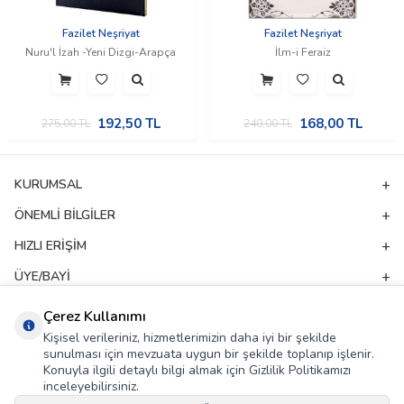
Fazilet Neşriyat
Fazilet Neşriyat
Nuru'l İzah -Yeni Dizgi-Arapça
İlm-i Feraiz
192,50
TL
168,00
TL
275,00
TL
240,00
TL
KURUMSAL
ÖNEMLI BILGILER
HIZLI ERIŞIM
ÜYE/BAYI
ADRES & İLETIŞIM
Çerez Kullanımı
Kişisel verileriniz, hizmetlerimizin daha iyi bir şekilde
sunulması için mevzuata uygun bir şekilde toplanıp işlenir.
E-Bülten Aboneliği
Konuyla ilgili detaylı bilgi almak için Gizlilik Politikamızı
inceleyebilirsiniz.
Kampanya ve yeniliklerden haberdar olmak için e-bültenimize abone olun!