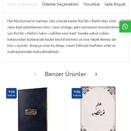
Ürün Açıklaması
Ödeme Seçenekleri
Yorumlar
İade Koşulları
W
h
t
a
p
p
D
e
s
e
H
a
t
t
Her Müslüman'ın namazı câiz olacak kadar Kur'ân-ı Kerîm'den sûre
veya âyet ezberlemesi farz-ı ayın olduğu gibi namazının bozulmaması
için Kur'ân-ı Kerîm'i lahn-i celîden yani harf, hareke yahut sükûn
hatasından kurtaracak kadar tecvîd bilmesi ve ona riâyet etmesi de
farz-ı ayındır. Arapça olan bu kitap, nazm hâlinde harflerin sıfat ve
mahreçlerinden bahsetmektedir.
Benzer Ürünler
30
30
%
%
İndirim
İndirim