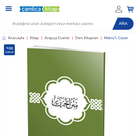
ARA
Anasayfa
|
Kitap
|
Arapça Eserler
|
Ders Kitapları
|
Metnü'l-Cezeri
30
%
İndirim