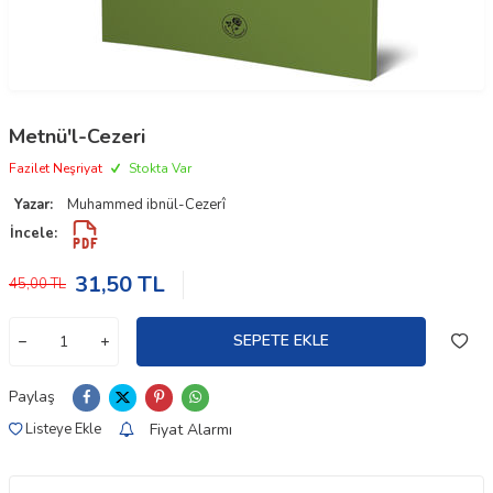
Metnü'l-Cezeri
Fazilet Neşriyat
Stokta Var
Yazar:
Muhammed ibnül-Cezerî
İncele:
31,50
TL
45,00
TL
SEPETE EKLE
Paylaş
Fiyat Alarmı
Listeye Ekle