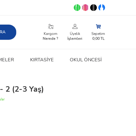
RA
Kargom
Üyelik
Sepetim
Nerede ?
İşlemleri
0,00
TL
MELER
KIRTASIYE
OKUL ÖNCESİ
- 2 (2-3 Yaş)
Var