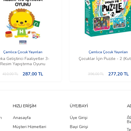
Çamlıca Çocuk Yayınları
Çamlıca Çocuk Yayınları
ka Geliştirici Faaliyetler 3-
Çocuklar İçin Puzzle - 2 (Kut
Resim Yapıştırma Oyunu
287,00
TL
277,20
TL
410,00
TL
396,00
TL
HIZLI ERIŞIM
ÜYE/BAYI
A
A
ı
Anasayfa
Üye Girişi
Ba
Müşteri Hizmetleri
Bayi Girişi
Te