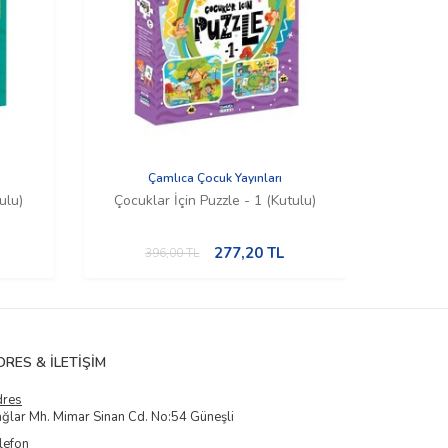
Çamlıca Çocuk Yayınları
Ç
ulu)
Çocuklar İçin Puzzle - 1 (Kutulu)
Küçükl
277,20
TL
396,00
TL
3
DRES & İLETIŞIM
dres
ğlar Mh. Mimar Sinan Cd. No:54 Güneşli
lefon