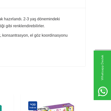
ak hazırlandı. 2-3 yaş dönemindeki
i gibi renklendirebilirler.
t, konsantrasyon, el göz koordinasyonu
W
h
t
s
a
p
p
D
e
s
t
e
k
H
a
t
t
30
30
%
%
İndirim
İndirim