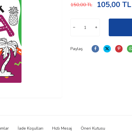
105,00
TL
150,00
TL
Paylaş
umlar
İade Koşulları
Hızlı Mesaj
Öneri Kutusu