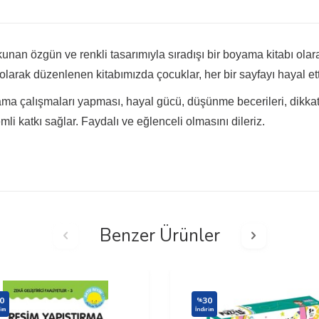
nan özgün ve renkli tasarımıyla sıradışı bir boyama kitabı olar
larak düzenlenen kitabımızda çocuklar, her bir sayfayı hayal ettiğ
ma çalışmaları yapması, hayal gücü, düşünme becerileri, dikka
li katkı sağlar. Faydalı ve eğlenceli olmasını dileriz.
Benzer Ürünler
0
30
%
rim
İndirim