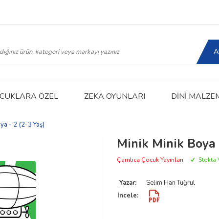
A
CUKLARA ÖZEL
ZEKA OYUNLARI
DINI MALZE
ya - 2 (2-3 Yaş)
Minik Minik Boya 
Çamlıca Çocuk Yayınları
Stokta 
Yazar:
Selim Han Tuğrul
İncele: