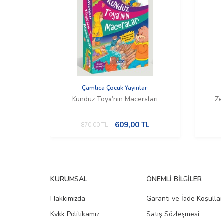
Çamlıca Çocuk Yayınları
Kunduz Toya’nın Maceraları
Ze
609,00
TL
870,00
TL
KURUMSAL
ÖNEMLI BILGILER
Hakkımızda
Garanti ve İade Koşullar
Kvkk Politikamız
Satış Sözleşmesi