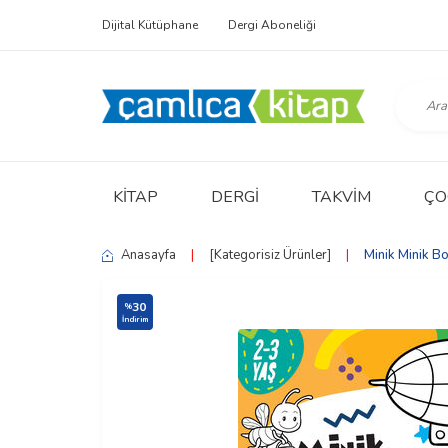
Dijital Kütüphane
Dergi Aboneliği
KITAP
DERGI
TAKVIM
ÇO
Anasayfa
|
[Kategorisiz Ürünler]
|
Minik Minik Bo
30
%
İndirim