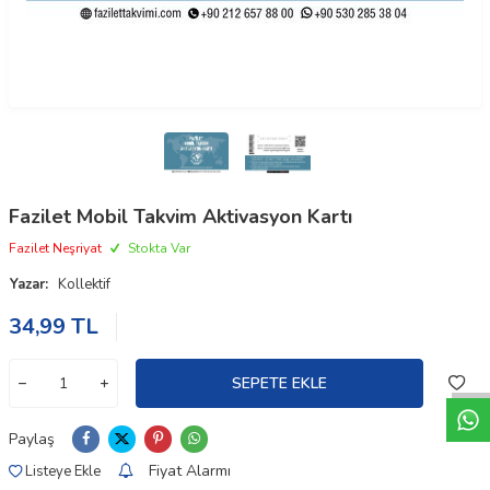
Fazilet Mobil Takvim Aktivasyon Kartı
Fazilet Neşriyat
Stokta Var
Yazar:
Kollektif
34,99
TL
W
h
t
a
p
p
D
e
s
e
H
a
t
t
SEPETE EKLE
Paylaş
Fiyat Alarmı
Listeye Ekle