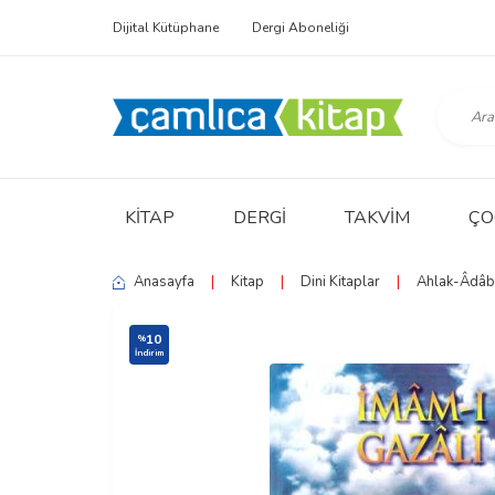
Dijital Kütüphane
Dergi Aboneliği
KITAP
DERGI
TAKVIM
ÇO
Anasayfa
|
Kitap
|
Dini Kitaplar
|
Ahlak-Âdâb
10
%
İndirim