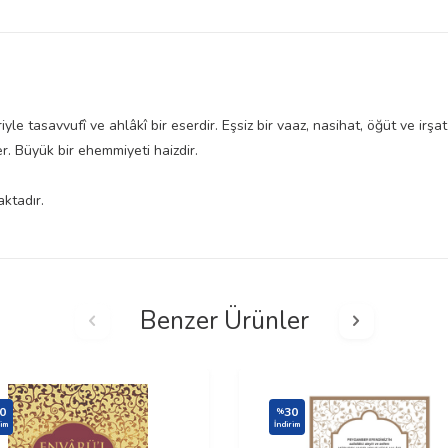
yle tasavvufî ve ahlâkî bir eserdir. Eşsiz bir vaaz, nasihat, öğüt ve irşat
er. Büyük bir ehemmiyeti haizdir.
ktadır.
Benzer Ürünler
0
30
%
rim
İndirim