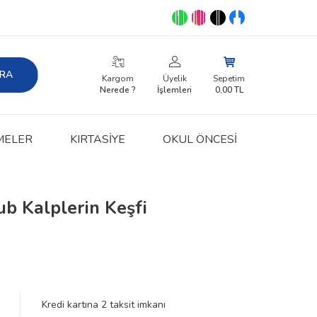
RA
Kargom
Üyelik
Sepetim
Nerede ?
İşlemleri
0,00
TL
MELER
KIRTASIYE
OKUL ÖNCESİ
b Kalplerin Keşfi
Kredi kartına
2
taksit imkanı