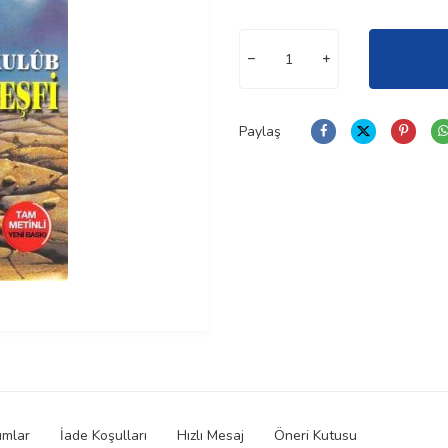
Paylaş
umlar
İade Koşulları
Hızlı Mesaj
Öneri Kutusu