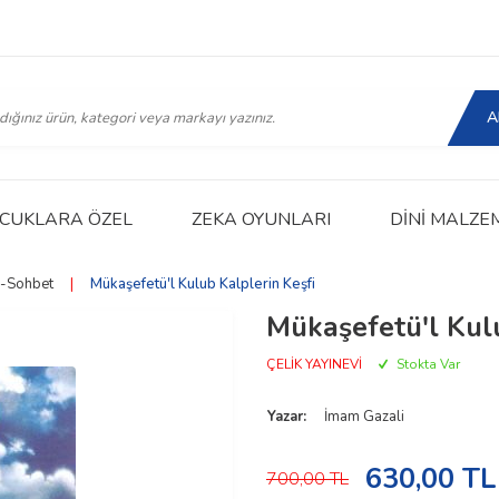
A
CUKLARA ÖZEL
ZEKA OYUNLARI
DINI MALZE
-Sohbet
|
Mükaşefetü'l Kulub Kalplerin Keşfi
Mükaşefetü'l Kulu
ÇELİK YAYINEVİ
Stokta Var
Yazar:
İmam Gazali
630,00
TL
700,00
TL