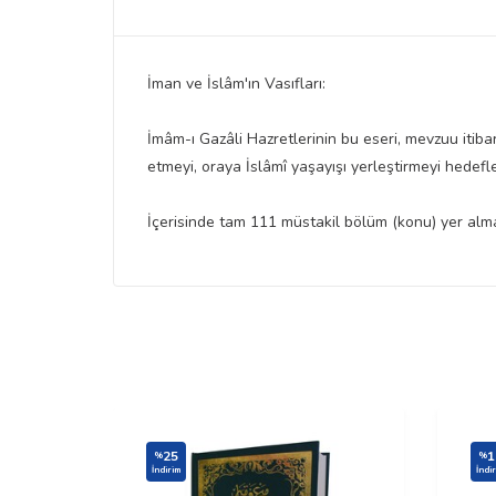
İman ve İslâm'ın Vasıfları:
İmâm-ı Gazâli Hazretlerinin bu eseri, mevzuu itibari
etmeyi, oraya İslâmî yaşayışı yerleştirmeyi hedefl
İçerisinde tam 111 müstakil bölüm (konu) yer alma
25
1
%
%
İndirim
İndi