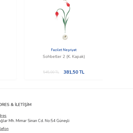
Fazilet Neşriyat
Sohbetler 2 (K. Kapak)
381,50
TL
545,00
TL
5
DRES & İLETIŞIM
dres
ğlar Mh. Mimar Sinan Cd. No:54 Güneşli
lefon