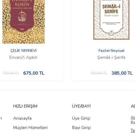
ÇELİK YAYINEVİ
Fazilet Neşriyat
Envarü'l Aşıkin
Şemâil-i Şerife
675,00
TL
385,00
TL
750,00
TL
550,00
TL
HIZLI ERIŞIM
ÜYE/BAYI
A
A
ı
Anasayfa
Üye Girişi
Ba
Müşteri Hizmetleri
Bayi Girişi
Te