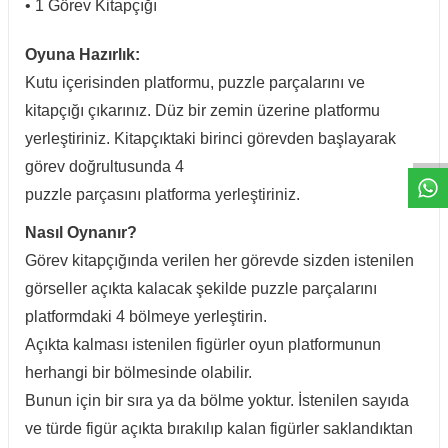
• 1 Görev Kitapçığı
Oyuna Hazırlık:
Kutu içerisinden platformu, puzzle parçalarını ve
kitapçığı çıkarınız. Düz bir zemin üzerine platformu
W
h
t
a
p
p
D
e
s
e
H
a
t
t
yerleştiriniz. Kitapçıktaki birinci görevden başlayarak
görev doğrultusunda 4
puzzle parçasını platforma yerleştiriniz.
Nasıl Oynanır?
Görev kitapçığında verilen her görevde sizden istenilen
görseller açıkta kalacak şekilde puzzle parçalarını
platformdaki 4 bölmeye yerleştirin.
Açıkta kalması istenilen figürler oyun platformunun
herhangi bir bölmesinde olabilir.
Bunun için bir sıra ya da bölme yoktur. İstenilen sayıda
ve türde figür açıkta bırakılıp kalan figürler saklandıktan