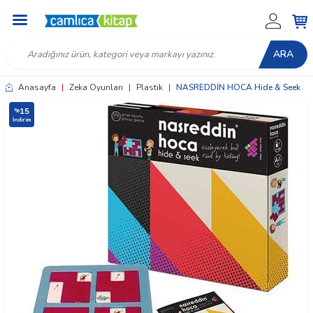
ARA
Anasayfa
|
Zeka Oyunları
|
Plastik
|
NASREDDİN HOCA Hide & Seek
15
%
İndirim