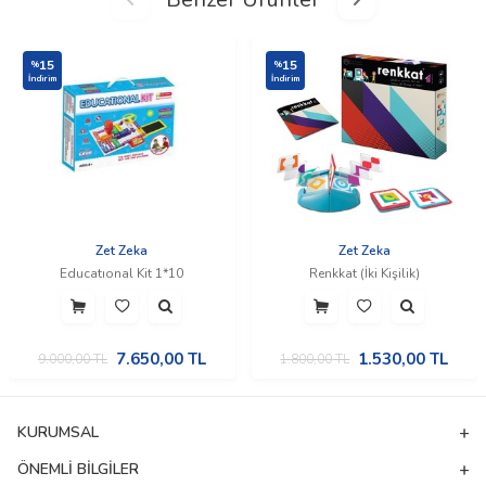
15
15
%
%
İndirim
İndirim
Zet Zeka
Zet Zeka
Educatıonal Kit 1*10
Renkkat (İki Kişilik)
7.650,00
TL
1.530,00
TL
9.000,00
TL
1.800,00
TL
KURUMSAL
ÖNEMLI BILGILER