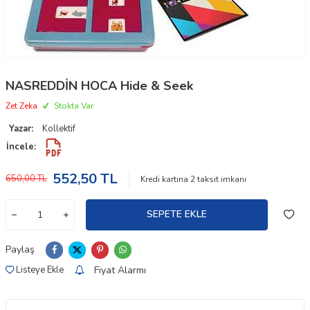
NASREDDİN HOCA Hide & Seek
Zet Zeka
Stokta Var
Yazar:
Kollektif
İncele:
552,50
TL
650,00
TL
Kredi kartına
2
taksit imkanı
SEPETE EKLE
Paylaş
Fiyat Alarmı
Listeye Ekle