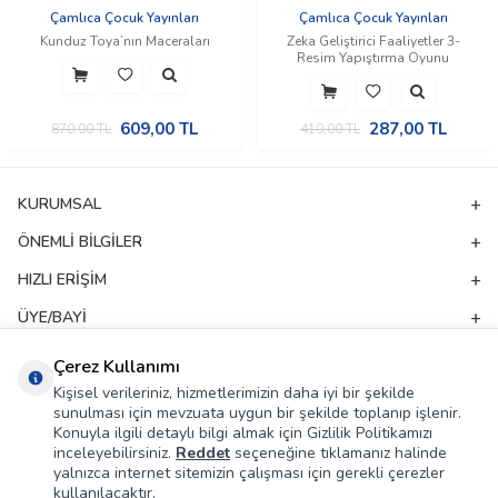
Çamlıca Çocuk Yayınları
Çamlıca Çocuk Yayınları
Kunduz Toya’nın Maceraları
Zeka Geliştirici Faaliyetler 3-
Resim Yapıştırma Oyunu
609,00
TL
287,00
TL
870,00
TL
410,00
TL
KURUMSAL
ÖNEMLI BILGILER
HIZLI ERIŞIM
ÜYE/BAYI
ADRES & İLETIŞIM
Çerez Kullanımı
Kişisel verileriniz, hizmetlerimizin daha iyi bir şekilde
sunulması için mevzuata uygun bir şekilde toplanıp işlenir.
E-Bülten Aboneliği
Konuyla ilgili detaylı bilgi almak için Gizlilik Politikamızı
inceleyebilirsiniz.
Reddet
seçeneğine tıklamanız halinde
Kampanya ve yeniliklerden haberdar olmak için e-bültenimize abone olun!
yalnızca internet sitemizin çalışması için gerekli çerezler
kullanılacaktır.