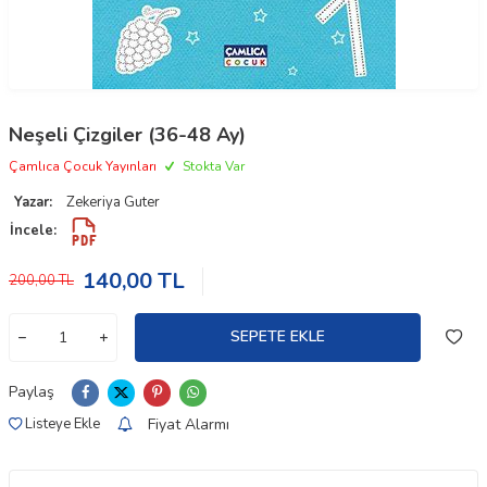
Neşeli Çizgiler (36-48 Ay)
Çamlıca Çocuk Yayınları
Stokta Var
Yazar:
Zekeriya Guter
İncele:
140,00
TL
200,00
TL
SEPETE EKLE
Paylaş
Fiyat Alarmı
Listeye Ekle