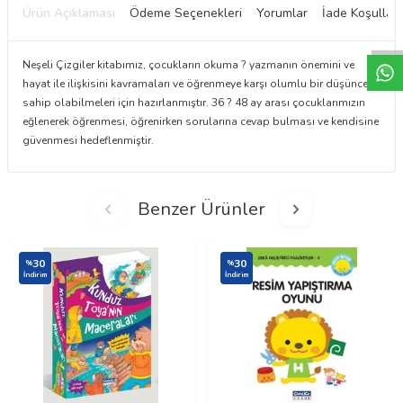
W
h
t
a
p
p
D
e
s
e
H
a
t
t
Ürün Açıklaması
Ödeme Seçenekleri
Yorumlar
İade Koşulları
Neşeli Çizgiler kitabımız, çocukların okuma ? yazmanın önemini ve
hayat ile ilişkisini kavramaları ve öğrenmeye karşı olumlu bir düşünceye
sahip olabilmeleri için hazırlanmıştır. 36 ? 48 ay arası çocuklarımızın
eğlenerek öğrenmesi, öğrenirken sorularına cevap bulması ve kendisine
güvenmesi hedeflenmiştir.
Benzer Ürünler
30
30
%
%
İndirim
İndirim