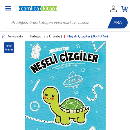
ARA
Anasayfa
|
[Kategorisiz Ürünler]
|
Neşeli Çizgiler (36-48 Ay)
30
%
İndirim