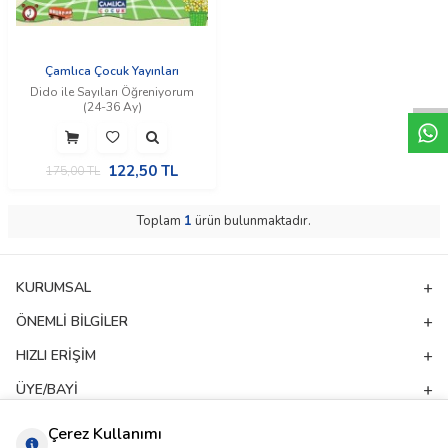
W
h
t
a
p
p
D
e
s
e
H
a
t
t
Çamlıca Çocuk Yayınları
Dido ile Sayıları Öğreniyorum
(24-36 Ay)
122,50
TL
175,00
TL
Toplam
1
ürün bulunmaktadır.
KURUMSAL
ÖNEMLI BILGILER
HIZLI ERIŞIM
ÜYE/BAYI
ADRES & İLETIŞIM
Çerez Kullanımı