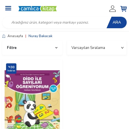
ARA
Anasayfa
|
Nuray Bakacak
Filtre
30
%
İndirim