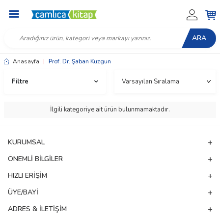
ARA
Anasayfa
|
Prof. Dr. Şaban Kuzgun
Filtre
İlgili kategoriye ait ürün bulunmamaktadır.
KURUMSAL
ÖNEMLI BILGILER
HIZLI ERIŞIM
ÜYE/BAYI
W
h
t
a
p
p
D
e
s
e
H
a
t
t
ADRES & İLETIŞIM