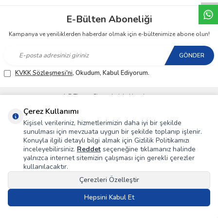
E-Bülten Aboneliği
Kampanya ve yeniliklerden haberdar olmak için e-bültenimize abone olun!
GÖNDER
KVKK Sözleşmesi'ni
, Okudum, Kabul Ediyorum.
T
-Soft
E-Ticaret
Sistemleriyle Hazırlanmıştır.
Çerez Kullanımı
Kişisel verileriniz, hizmetlerimizin daha iyi bir şekilde
sunulması için mevzuata uygun bir şekilde toplanıp işlenir.
Konuyla ilgili detaylı bilgi almak için Gizlilik Politikamızı
inceleyebilirsiniz.
Reddet
seçeneğine tıklamanız halinde
yalnızca internet sitemizin çalışması için gerekli çerezler
kullanılacaktır.
Çerezleri Özelleştir
Hepsini Kabul Et