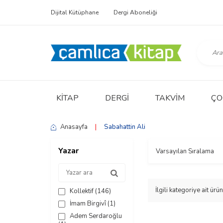
Dijital Kütüphane
Dergi Aboneliği
KITAP
DERGI
TAKVIM
ÇO
Anasayfa
|
Sabahattin Ali
Yazar
İlgili kategoriye ait ü
Kollektif
(146)
İmam Birgivî
(1)
Adem Serdaroğlu