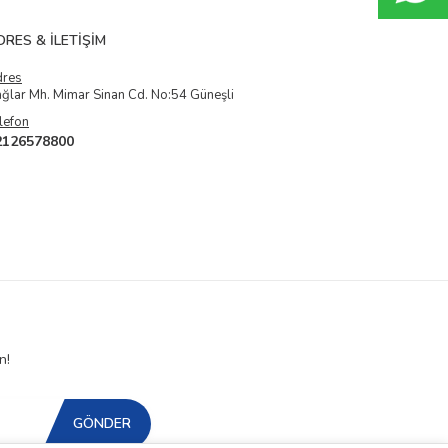
DRES & İLETIŞIM
dres
ğlar Mh. Mimar Sinan Cd. No:54 Güneşli
lefon
2126578800
n!
GÖNDER