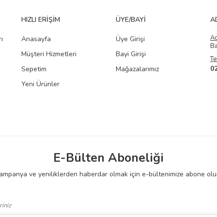
HIZLI ERIŞIM
ÜYE/BAYI
A
A
ı
Anasayfa
Üye Girişi
Ba
Müşteri Hizmetleri
Bayi Girişi
Te
0
Sepetim
Mağazalarımız
Yeni Ürünler
E-Bülten Aboneliği
ampanya ve yeniliklerden haberdar olmak için e-bültenimize abone olu