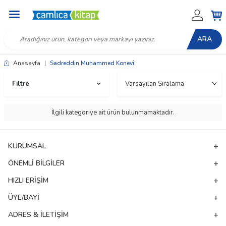
ARA
Anasayfa
|
Sadreddin Muhammed Konevî
Filtre
İlgili kategoriye ait ürün bulunmamaktadır.
KURUMSAL
ÖNEMLI BILGILER
HIZLI ERIŞIM
ÜYE/BAYI
W
h
t
a
p
p
D
e
s
e
H
a
t
t
ADRES & İLETIŞIM