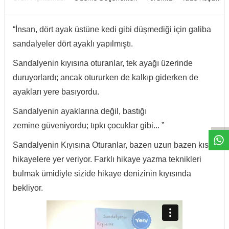
“İnsan, dört ayak üstüne kedi gibi düşmediği için galiba
sandalyeler dört ayaklı yapılmıştı.
Sandalyenin kıyısına oturanlar, tek ayağı
üzerinde
duruyorlardı; ancak otururken de kalkıp giderken de
ayakları yere basıyordu.
W
h
t
a
p
p
D
e
s
e
H
a
t
t
Sandalyenin ayaklarına değil, bastığı
zemine
güveniyordu; tıpkı çocuklar gibi... ”
Sandalyenin Kıyısına Oturanlar, bazen uzun bazen kısa
hikayelere yer veriyor. Farklı hikaye yazma teknikleri
bulmak ümidiyle sizi
de hikaye denizinin kıyısında
bekliyor.