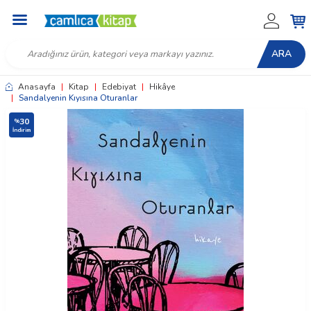
ARA
Anasayfa
|
Kitap
|
Edebiyat
|
Hikâye
|
Sandalyenin Kıyısına Oturanlar
30
%
İndirim