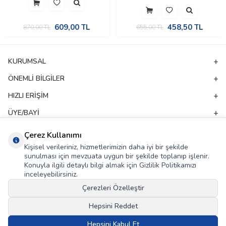
609,00
TL
458,50
TL
870,00
TL
655,00
TL
KURUMSAL
ÖNEMLI BILGILER
HIZLI ERIŞIM
ÜYE/BAYI
ADRES & İLETIŞIM
Çerez Kullanımı
Kişisel verileriniz, hizmetlerimizin daha iyi bir şekilde
sunulması için mevzuata uygun bir şekilde toplanıp işlenir.
E-Bülten Aboneliği
Konuyla ilgili detaylı bilgi almak için Gizlilik Politikamızı
inceleyebilirsiniz.
Kampanya ve yeniliklerden haberdar olmak için e-bültenimize abone olun!
Çerezleri Özelleştir
GÖNDER
Hepsini Reddet
KVKK Sözleşmesi'ni
, Okudum, Kabul Ediyorum.
Hepsini Kabul Et