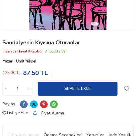
Sandalyenin Kıyısına Oturanlar
İnsan ve Hayat Kitaplığı
Stokta Var
Yazar:
Ümit Yüksel
87,50
TL
125,00
TL
SEPETE EKLE
Paylaş
Fiyat Alarmı
Listeye Ekle
Ürün Açıklaması
Ödeme Seçenekleri
Yorumlar
İade Koşulları