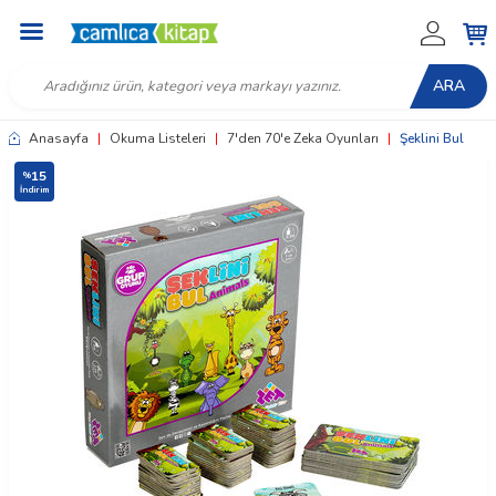
ARA
Anasayfa
|
Okuma Listeleri
|
7'den 70'e Zeka Oyunları
|
Şeklini Bul
15
%
İndirim