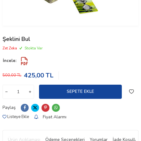
Şeklini Bul
Zet Zeka
Stokta Var
İncele:
425,00
TL
500,00
TL
SEPETE EKLE
Paylaş
Fiyat Alarmı
Listeye Ekle
Ürün Açıklaması
Ödeme Seçenekleri
Yorumlar
İade Koşulları