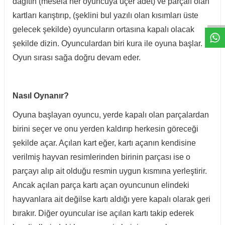
W
h
t
a
p
p
D
e
s
e
H
a
t
t
dağıtın (mesela her oyuncuya üçer adet) ve parçalı olan
kartları karıştırıp, (şeklini bul yazılı olan kısımları üste
gelecek şekilde) oyuncuların ortasına kapalı olacak
şekilde dizin. Oyunculardan biri kura ile oyuna başlar.
Oyun sırası sağa doğru devam eder.
Nasıl Oynanır?
Oyuna başlayan oyuncu, yerde kapalı olan parçalardan
birini seçer ve onu yerden kaldırıp herkesin göreceği
şekilde açar. Açılan kart eğer, kartı açanın kendisine
verilmiş hayvan resimlerinden birinin parçası ise o
parçayı alıp ait olduğu resmin uygun kısmına yerleştirir.
Ancak açılan parça kartı açan oyuncunun elindeki
hayvanlara ait değilse kartı aldığı yere kapalı olarak geri
bırakır. Diğer oyuncular ise açılan kartı takip ederek