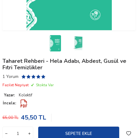
Taharet Rehberi - Hela Adabı, Abdest, Gusül ve
Fıtri Temizlikler
1 Yorum
Fazilet Neşriyat
Stokta Var
Yazar:
Kolektif
İncele:
45,50
TL
65,00
TL
SEPETE EKLE