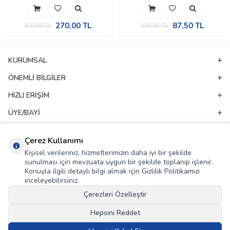
270,00
TL
87,50
TL
300,00
TL
125,00
TL
KURUMSAL
ÖNEMLI BILGILER
HIZLI ERIŞIM
ÜYE/BAYI
ADRES & İLETIŞIM
Çerez Kullanımı
Kişisel verileriniz, hizmetlerimizin daha iyi bir şekilde
E-Bülten Aboneliği
sunulması için mevzuata uygun bir şekilde toplanıp işlenir.
Konuyla ilgili detaylı bilgi almak için Gizlilik Politikamızı
Kampanya ve yeniliklerden haberdar olmak için e-bültenimize abone olun!
inceleyebilirsiniz.
Çerezleri Özelleştir
GÖNDER
Hepsini Reddet
KVKK Sözleşmesi'ni
, Okudum, Kabul Ediyorum.