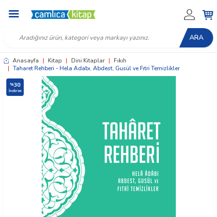
ARA
Anasayfa
|
Kitap
|
Dini Kitaplar
|
Fıkıh
|
Taharet Rehberi - Hela Adabı, Abdest, Gusül ve Fıtri Temizlikler
30
%
İndirim