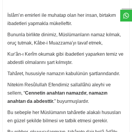
W
h
t
a
p
p
D
e
s
e
H
a
t
t
İslâm’ın emirleri ile muhatap olan her insan, birtakım
ibadetleri yapmakla mükelleftir.
Bununla birlikte dinimiz, Müslümanların namaz kılmak,
oruç tutmak, Kâbe-i Muazzama'yı tavaf etmek,
Kur'ân-ı Kerîm okumak gibi ibadetleri yaparken temiz ve
abdestli olmalarını şart kılmıştır.
Tahâret, hususiyle namazın kabulünün şartlarındandır.
Nitekim Resûlullah Efendimiz sallallâhü aleyhi ve
sellem, “
Cennetin anahtarı namazdır, namazın
anahtarı da abdesttir.
” buyurmuşlardır.
Bu sebeple her Müslümanın tahâretle alakalı hususları
en güzel şekilde bilmesi ve tatbik etmesi gerekir.
Bu rehber, okuyucularımızın, tahârete dair helâ âdâbı,