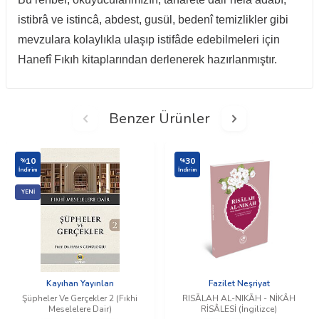
istibrâ ve istincâ, abdest, gusül, bedenî temizlikler gibi
mevzulara kolaylıkla ulaşıp istifâde edebilmeleri için
Hanefî Fıkıh kitaplarından derlenerek hazırlanmıştır.
Benzer Ürünler
10
30
%
%
İndirim
İndirim
YENI
Kayıhan Yayınları
Fazilet Neşriyat
Şüpheler Ve Gerçekler 2 (Fıkhi
RISĀLAH AL-NIKĀH - NİKÂH
Meselelere Dair)
RİSÂLESİ (İngilizce)