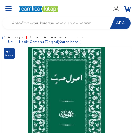
ARA
Anasayfa
|
Kitap
|
Arapça Eserler
|
Hadis
|
Usul-İ Hadis Osmanlı Türkçesi(Karton Kapak)
30
%
İndirim