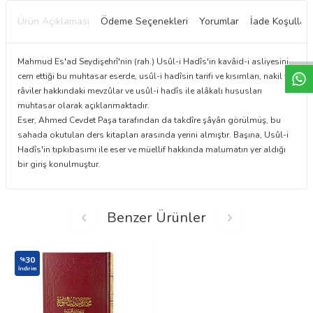
Ürün Açıklaması
Ödeme Seçenekleri
Yorumlar
İade Koşulları
W
h
t
a
p
p
D
e
s
e
H
a
t
t
Mahmud Es'ad Seydişehrî'nin (rah.) Usûl-i Hadîs'in kavâid-i asliyesini
cem ettiği bu muhtasar eserde, usûl-i hadîsin tarifi ve kısımları, nakil ve
râviler hakkındaki mevzûlar ve usûl-i hadîs ile alâkalı hususları
muhtasar olarak açıklanmaktadır.
Eser, Ahmed Cevdet Paşa tarafından da takdîre şâyân görülmüş, bu
sahada okutulan ders kitapları arasında yerini almıştır. Başına, Usûl-i
Hadîs'in tıpkıbasımı ile eser ve müellif hakkında malumatın yer aldığı
bir giriş konulmuştur.
Benzer Ürünler
30
%
İndirim