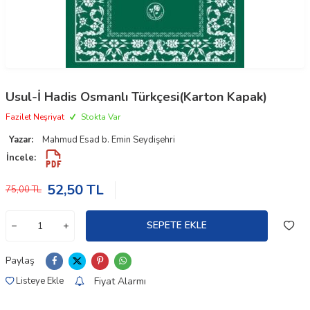
Usul-İ Hadis Osmanlı Türkçesi(Karton Kapak)
Fazilet Neşriyat
Stokta Var
Yazar:
Mahmud Esad b. Emin Seydişehri
İncele:
52,50
TL
75,00
TL
SEPETE EKLE
Paylaş
Fiyat Alarmı
Listeye Ekle