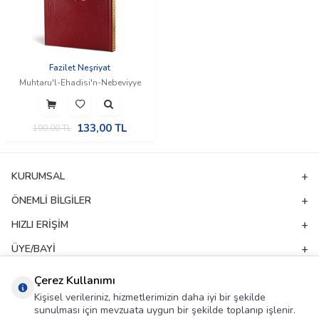
Fazilet Neşriyat
Muhtaru'l-Ehadisi'n-Nebeviyye
133,00
TL
190,00
TL
KURUMSAL
ÖNEMLI BILGILER
HIZLI ERIŞIM
ÜYE/BAYI
ADRES & İLETIŞIM
Çerez Kullanımı
Kişisel verileriniz, hizmetlerimizin daha iyi bir şekilde
sunulması için mevzuata uygun bir şekilde toplanıp işlenir.
E-Bülten Aboneliği