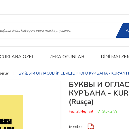
A
CUKLARA ÖZEL
ZEKA OYUNLARI
DINI MALZE
serler
|
БУКВЫ И ОГЛАСОВКИ СВЯЩЕННОГО КУРЪАНА - KUR'AN HAR
БУКВЫ И ОГЛА
КУРЪАНА - KUR
(Rusça)
Fazilet Neşriyat
Stokta Var
İncele: