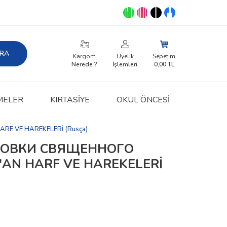
RA
Kargom
Üyelik
Sepetim
Nerede ?
İşlemleri
0,00
TL
MELER
KIRTASIYE
OKUL ÖNCESİ
F VE HAREKELERİ (Rusça)
СОВКИ СВЯЩЕННОГО
'AN HARF VE HAREKELERİ