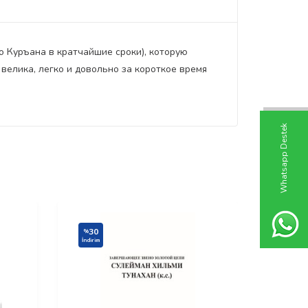
 Куръана в кратчайшие сроки), которую
елика, легко и довольно за короткое время
W
h
t
s
a
p
p
D
e
s
t
e
k
H
a
t
t
30
30
%
%
İndirim
İndirim