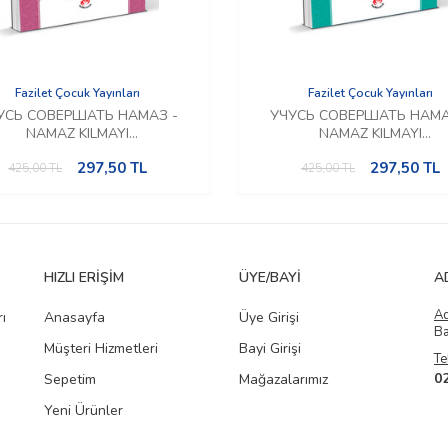
Fazilet Çocuk Yayınları
Fazilet Çocuk Yayınları
УСЬ СОВЕРШАТЬ НАМАЗ -
УЧУСЬ СОВЕРШАТЬ НАМА
NAMAZ KILMAYI
NAMAZ KILMAYI
ÖĞRENİYORUM (Rusça)
ÖĞRENİYORUM (Rusça)
297,50
TL
297,50
TL
425,00
TL
425,00
TL
HIZLI ERIŞIM
ÜYE/BAYI
A
A
ı
Anasayfa
Üye Girişi
Ba
Müşteri Hizmetleri
Bayi Girişi
Te
0
Sepetim
Mağazalarımız
Yeni Ürünler