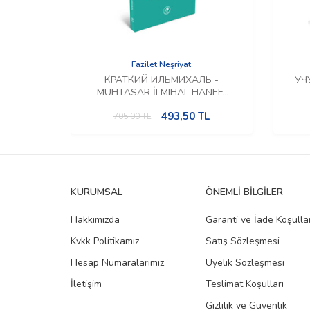
Fazilet Neşriyat
КРАТКИЙ ИЛЬМИХАЛЬ -
УЧ
MUHTASAR İLMIHAL HANEFİ
(Rusça)
493,50
TL
705,00
TL
KURUMSAL
ÖNEMLI BILGILER
Hakkımızda
Garanti ve İade Koşullar
Kvkk Politikamız
Satış Sözleşmesi
Hesap Numaralarımız
Üyelik Sözleşmesi
İletişim
Teslimat Koşulları
Gizlilik ve Güvenlik