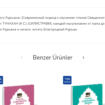
ого Куръана» (Современный подход к изучению чтения Священного
 ТУНАХАН (К.С.) (СИЛИСТРАВИ), каждый мусульманин от мала до в
о Куръана и начать читать Благородный Куръан.
Benzer Ürünler
0
30
%
rim
İndirim