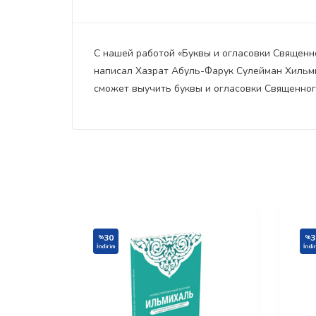
С нашей работой «Буквы и огласовки Священн
написал Хазрат Абуль-Фарук Сулейман Хильми
сможет выучить буквы и огласовки Священног
30
3
%
%
İndirim
İndi