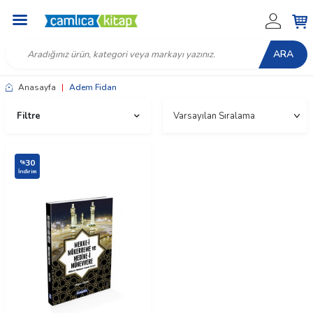
ARA
Anasayfa
|
Adem Fidan
Filtre
30
%
İndirim