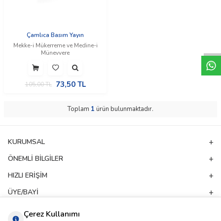
W
h
t
a
p
p
D
e
s
e
H
a
t
t
Çamlıca Basım Yayın
Mekke-i Mükerreme ve Medine-i
Münevvere
73,50
TL
105,00
TL
Toplam
1
ürün bulunmaktadır.
KURUMSAL
ÖNEMLI BILGILER
HIZLI ERIŞIM
ÜYE/BAYI
ADRES & İLETIŞIM
Çerez Kullanımı