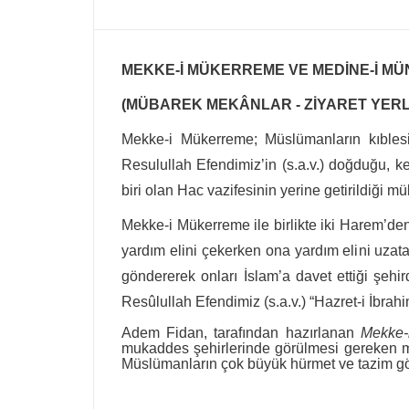
MEKKE-İ MÜKERREME VE MEDİNE-İ M
(MÜBAREK MEKÂNLAR - ZİYARET YERL
Mekke-i Mükerreme; Müslümanların kıblesi
Resulullah Efendimiz’in (s.a.v.) doğduğu, k
biri olan Hac vazifesinin yerine getirildiği mü
Mekke-i Mükerreme ile birlikte iki Harem’den
yardım elini çekerken ona yardım elini uzatan 
göndererek onları İslam’a davet ettiği şehir
Resûlullah Efendimiz (s.a.v.) “Hazret-i İbra
Adem Fidan, tarafından hazırlanan
Mekke-
mukaddes şehirlerinde görülmesi gereken müb
Müslümanların çok büyük hürmet ve tazim gös