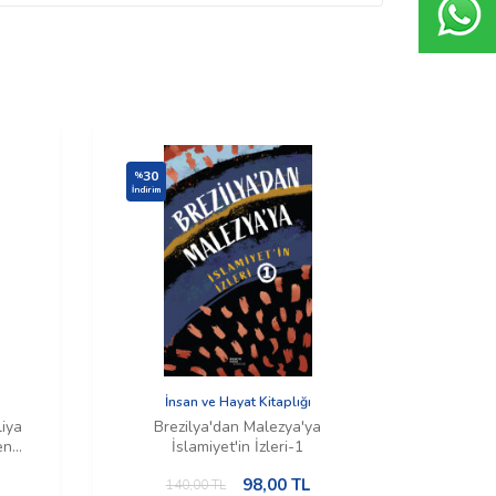
30
30
%
%
İndirim
İndirim
İnsan ve Hayat Kitaplığı
Ç
liya
Brezilya'dan Malezya'ya
Meti
en
İslamiyet'in İzleri-1
98,00
TL
140,00
TL