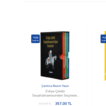
30
3
%
%
İndirim
İndi
Çamlıca Basım Yayın
Evliya Çelebi
Seyahatnamesinden Seçmeler
(Kutulu Set)
357,00
TL
510,00
TL