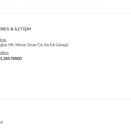
DRES & İLETIŞIM
dres
ğlar Mh. Mimar Sinan Cd. No:54 Güneşli
lefon
2126578800
n!