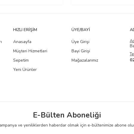
HIZLI ERIŞIM
ÜYE/BAYI
A
A
ı
Anasayfa
Üye Girişi
Ba
Müşteri Hizmetleri
Bayi Girişi
Te
0
Sepetim
Mağazalarımız
Yeni Ürünler
E-Bülten Aboneliği
ampanya ve yeniliklerden haberdar olmak için e-bültenimize abone olu