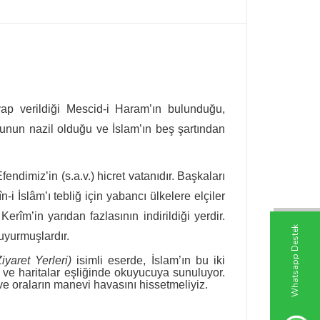
ap verildiği Mescid-i Haram’ın bulunduğu,
ğunun nazil olduğu ve İslam’ın beş şartından
dimiz’in (s.a.v.) hicret vatanıdır. Başkaları
-i İslâm’ı tebliğ için yabancı ülkelere elçiler
rîm’in yarıdan fazlasının indirildiği yerdir.
W
h
t
s
a
p
p
D
e
s
t
e
k
H
a
t
t
uyurmuşlardır.
aret Yerleri)
isimli eserde, İslam’ın bu iki
 ve haritalar eşliğinde okuyucuya sunuluyor.
e oraların manevi havasını hissetmeliyiz.