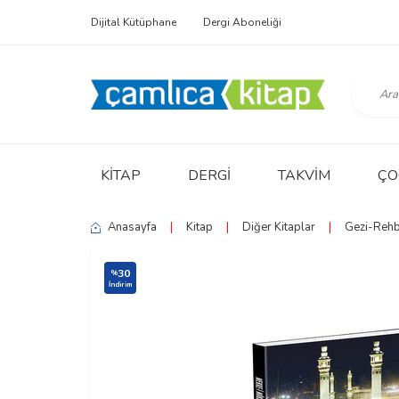
Dijital Kütüphane
Dergi Aboneliği
KITAP
DERGI
TAKVIM
ÇO
Anasayfa
|
Kitap
|
Diğer Kitaplar
|
Gezi-Rehb
30
%
İndirim