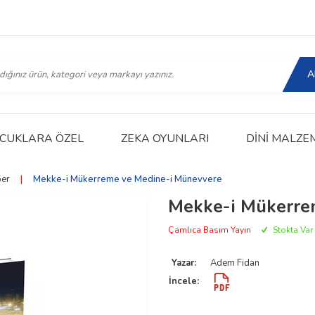
A
CUKLARA ÖZEL
ZEKA OYUNLARI
DINI MALZE
er
|
Mekke-i Mükerreme ve Medine-i Münevvere
Mekke-i Mükerre
Çamlıca Basım Yayın
Stokta Var
Yazar:
Adem Fidan
İncele: