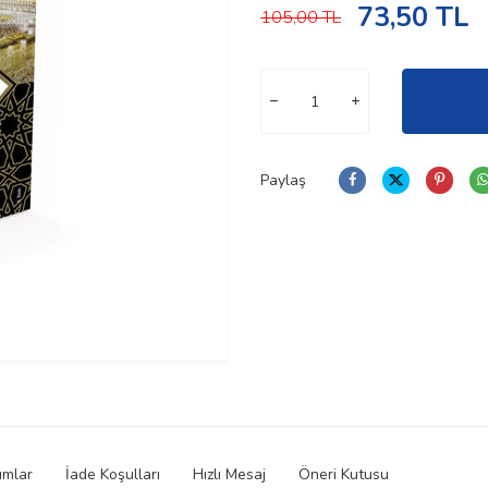
73,50
TL
105,00
TL
Paylaş
umlar
İade Koşulları
Hızlı Mesaj
Öneri Kutusu