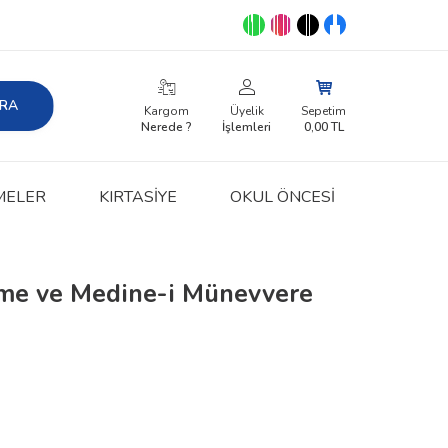
RA
Kargom
Üyelik
Sepetim
Nerede ?
İşlemleri
0,00
TL
MELER
KIRTASIYE
OKUL ÖNCESİ
me ve Medine-i Münevvere