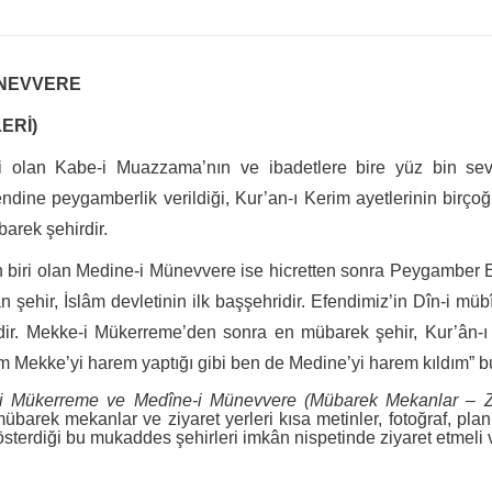
ÜNEVVERE
ERİ)
 olan Kabe-i Muazzama’nın ve ibadetlere bire yüz bin sev
endine peygamberlik verildiği, Kur’an-ı Kerim ayetlerinin birço
barek şehirdir.
 biri olan Medine-i Münevvere ise hicretten sonra Peygamber Efen
şehir, İslâm devletinin ilk başşehridir. Efendimiz’in Dîn-i mübîn
dir. Mekke-i Mükerreme’den sonra en mübarek şehir, Kur’ân-ı Ke
him Mekke’yi harem yaptığı gibi ben de Medine’yi harem kıldım” b
i Mükerreme ve Medîne-i Münevvere (Mübarek Mekanlar – Ziy
arek mekanlar ve ziyaret yerleri kısa metinler, fotoğraf, plan
terdiği bu mukaddes şehirleri imkân nispetinde ziyaret etmeli v