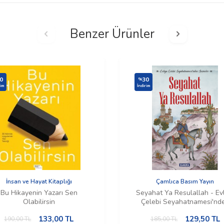
Benzer Ürünler
0
30
%
rim
İndirim
İnsan ve Hayat Kitaplığı
Çamlıca Basım Yayın
Bu Hikayenin Yazarı Sen
Seyahat Ya Resulallah - Ev
Olabilirsin
Çelebi Seyahatnamesi'nd
Seçmeler
133,00
TL
129,50
TL
190,00
TL
185,00
TL