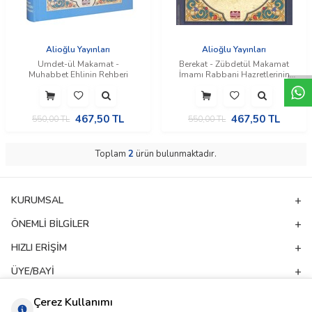
W
h
t
a
p
p
D
e
s
e
H
a
t
t
Alioğlu Yayınları
Alioğlu Yayınları
Umdet-ül Makamat -
Berekat - Zübdetül Makamat
Muhabbet Ehlinin Rehberi
İmamı Rabbani Hazretlerinin
Menakıbı
467,50
TL
467,50
TL
550,00
TL
550,00
TL
Toplam
2
ürün bulunmaktadır.
KURUMSAL
ÖNEMLI BILGILER
HIZLI ERIŞIM
ÜYE/BAYI
ADRES & İLETIŞIM
Çerez Kullanımı