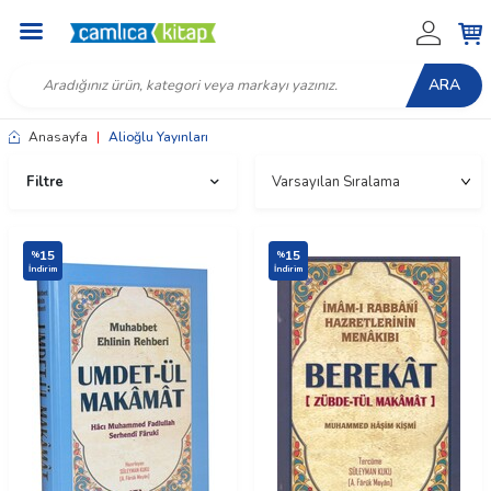
ARA
Anasayfa
|
Alioğlu Yayınları
Filtre
15
15
%
%
İndirim
İndirim