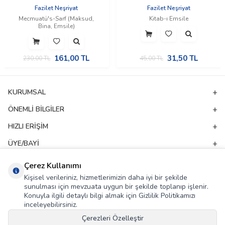
Fazilet Neşriyat
Fazilet Neşriyat
Mecmuatü's-Sarf (Maksud,
Kitab-ı Emsile
Bina, Emsile)
161,00
TL
31,50
TL
230,00
TL
45,00
TL
KURUMSAL
ÖNEMLI BILGILER
HIZLI ERIŞIM
ÜYE/BAYI
ADRES & İLETIŞIM
Çerez Kullanımı
Kişisel verileriniz, hizmetlerimizin daha iyi bir şekilde
sunulması için mevzuata uygun bir şekilde toplanıp işlenir.
E-Bülten Aboneliği
Konuyla ilgili detaylı bilgi almak için Gizlilik Politikamızı
inceleyebilirsiniz.
Kampanya ve yeniliklerden haberdar olmak için e-bültenimize abone olun!
Çerezleri Özelleştir