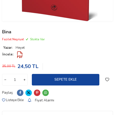
Bina
Fazilet Neşriyat
Stokta Var
Yazar:
Heyet
İncele:
24,50
TL
35,00
TL
SEPETE EKLE
Paylaş
Fiyat Alarmı
Listeye Ekle