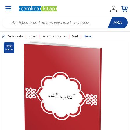
ARA
Anasayfa
|
Kitap
|
Arapça Eserler
|
Sarf
|
Bina
30
%
İndirim