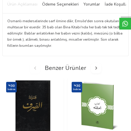
W
h
t
a
p
p
D
e
s
e
H
a
t
t
Ürün Açıklaması
Ödeme Seçenekleri
Yorumlar
İade Koşulları
Osmanlı mederselerinde sarf ilmine dâir, Emsile'den sonra okutulan
muhtasar bir eserdir. 35 bab olan Bina Kitabı'nda her bab tek tek tedkik
edilmiştir. Bablar anlatılırken her babın vezni (kalıbı), mevzünü (o bâba
bir örnek ), alâmeti, binası anlatılmış, misaller verilmiştir. Son olarak
fiillerin kısımları sayılmıştır.
Benzer Ürünler
30
30
%
%
İndirim
İndirim