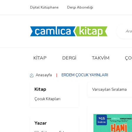
Dijital Kütüphane
Dergi Aboneliği
KITAP
DERGI
TAKVIM
ÇO
Anasayfa
|
ERDEM ÇOCUK YAYINLARI
Kitap
Çocuk Kitapları
15
%
Yazar
İndirim