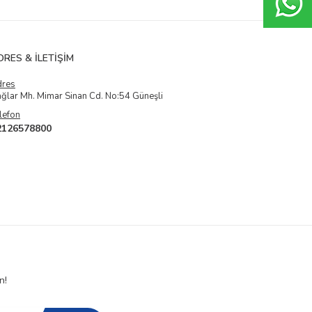
DRES & İLETIŞIM
dres
ğlar Mh. Mimar Sinan Cd. No:54 Güneşli
lefon
2126578800
n!