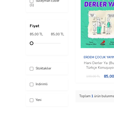
Süleyman Ezber
(1)
Fiyat
85,00 TL
85,00 TL
ERDEM ÇOCUK YAYI
Hani Derler Ya (B
Türkçe Konuşuyo
Stoktakiler
85,00
100,00
TL
İndirimli
Toplam
1
ürün bulunma
Yeni