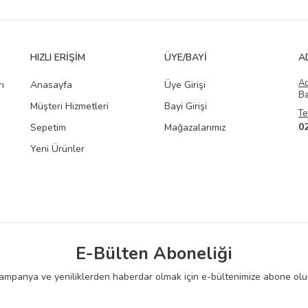
HIZLI ERIŞIM
ÜYE/BAYI
A
A
ı
Anasayfa
Üye Girişi
Ba
Müşteri Hizmetleri
Bayi Girişi
Te
0
Sepetim
Mağazalarımız
Yeni Ürünler
E-Bülten Aboneliği
ampanya ve yeniliklerden haberdar olmak için e-bültenimize abone olu