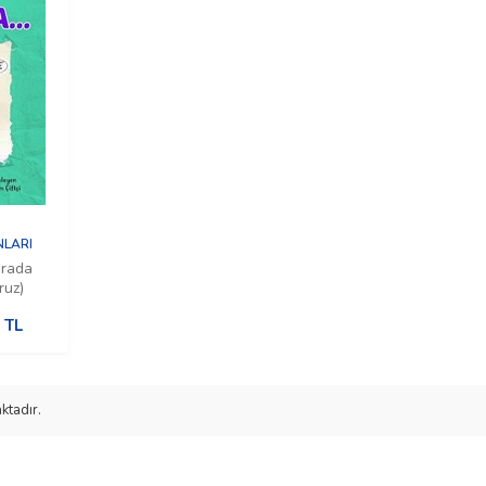
NLARI
urada
ruz)
TL
ktadır.