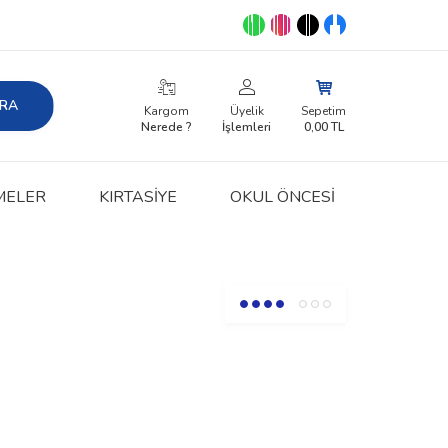
RA
Kargom
Üyelik
Sepetim
Nerede ?
İşlemleri
0,00
TL
MELER
KIRTASIYE
OKUL ÖNCESİ