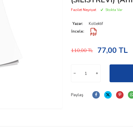
(SİLİSTREVÎ) (Arn
Fazilet Neşriyat
Stokta Var
Yazar:
Kollektif
İncele:
77,00
TL
110,00
TL
Paylaş