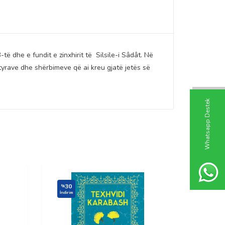
të dhe e fundit e zinxhirit të Silsile-i Sâdât. Në
detyrave dhe shërbimeve që ai kreu gjatë jetës së
W
h
t
s
a
p
p
D
e
s
t
e
k
H
a
t
t
30
30
%
%
İndirim
İndirim