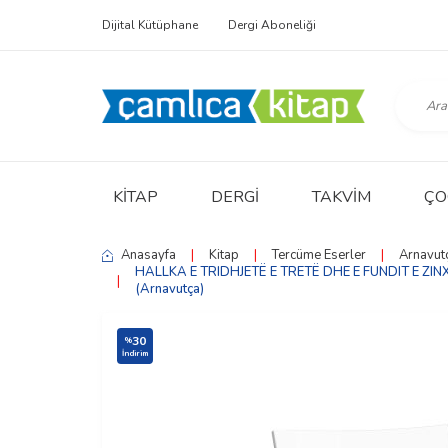
Dijital Kütüphane
Dergi Aboneliği
KITAP
DERGI
TAKVIM
ÇO
Anasayfa
|
Kitap
|
Tercüme Eserler
|
Arnavutç
HALLKA E TRIDHJETË E TRETË DHE E FUNDIT E ZIN
|
(Arnavutça)
30
%
İndirim