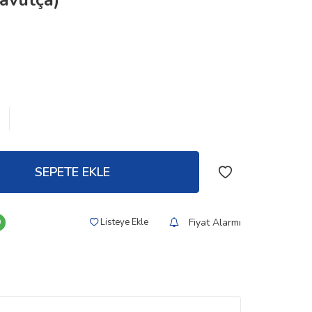
avutça)
SEPETE EKLE
Fiyat Alarmı
Listeye Ekle