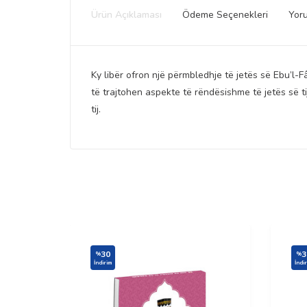
Ürün Açıklaması
Ödeme Seçenekleri
Yor
Ky libër ofron një përmbledhje të jetës së Ebu’l-Fâ
të trajtohen aspekte të rëndësishme të jetës së ti
tij.
30
3
%
%
İndirim
İndi