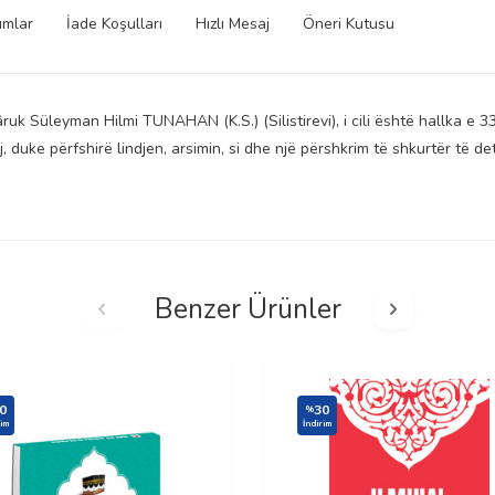
umlar
İade Koşulları
Hızlı Mesaj
Öneri Kutusu
ruk Süleyman Hilmi TUNAHAN (K.S.) (Silistirevi), i cili është hallka e 33-
j, duke përfshirë lindjen, arsimin, si dhe një përshkrim të shkurtër të 
Benzer Ürünler
0
30
%
rim
İndirim