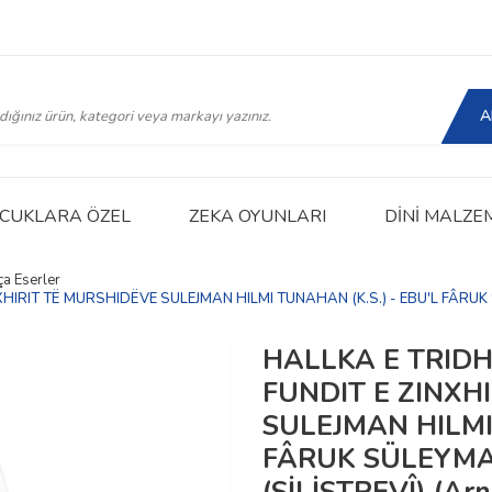
A
CUKLARA ÖZEL
ZEKA OYUNLARI
DINI MALZE
a Eserler
XHIRIT TË MURSHIDËVE SULEJMAN HILMI TUNAHAN (K.S.) - EBU'L FÂRUK 
HALLKA E TRIDH
FUNDIT E ZINXH
SULEJMAN HILMI 
FÂRUK SÜLEYMAN