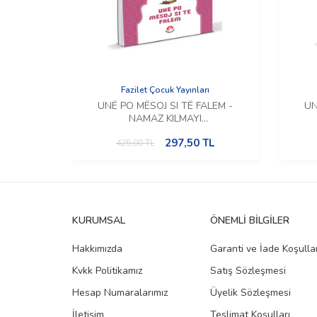
Fazilet Çocuk Yayınları
UNË PO MËSOJ SI TË FALEM -
UN
NAMAZ KILMAYI
ÖĞRENİYORUM (Arnavutça)
Ö
297,50
TL
425,00
TL
KURUMSAL
ÖNEMLI BILGILER
Hakkımızda
Garanti ve İade Koşullar
Kvkk Politikamız
Satış Sözleşmesi
Hesap Numaralarımız
Üyelik Sözleşmesi
İletişim
Teslimat Koşulları