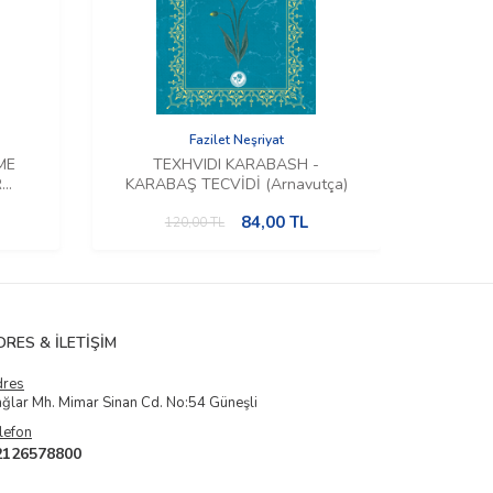
Fazilet Neşriyat
ME
TEXHVIDI KARABASH -
UDH
R
KARABAŞ TECVİDİ (Arnavutça)
DHE 
ça)
BAYRA
84,00
TL
120,00
TL
DRES & İLETIŞIM
dres
ğlar Mh. Mimar Sinan Cd. No:54 Güneşli
lefon
2126578800