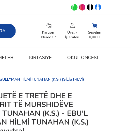
RA
Kargom
Üyelik
Sepetim
Nerede ?
İşlemleri
0,00
TL
MELER
KIRTASIYE
OKUL ÖNCESİ
SÜLEYMAN HİLMİ TUNAHAN (K.S.) (SİLİSTREVÎ)
JETË E TRETË DHE E
IRIT TË MURSHIDËVE
TUNAHAN (K.S.) - EBU'L
 HİLMİ TUNAHAN (K.S.)