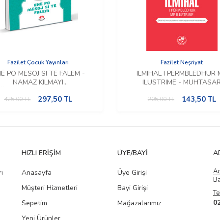
Fazilet Çocuk Yayınları
Fazilet Neşriyat
Ë PO MËSOJ SI TË FALEM -
ILMIHAL I PËRMBLEDHUR 
NAMAZ KILMAYI
ILUSTRIME - MUHTASA
ĞRENİYORUM (Arnavutça)
İLMİHAL HANEFİ (Arnavut
297,50
TL
143,50
TL
425,00
TL
205,00
TL
HIZLI ERIŞIM
ÜYE/BAYI
A
A
ı
Anasayfa
Üye Girişi
Ba
Müşteri Hizmetleri
Bayi Girişi
Te
0
Sepetim
Mağazalarımız
Yeni Ürünler