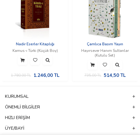
Nadir Eserler Kitaplığı
Çamlıca Basım Yayın
Kamus-ı Türki (Küçük Boy)
Hayırsever Hanım Sultanlar
(Kutulu Set)
1.246,00
TL
514,50
TL
1.780,00
TL
735,00
TL
KURUMSAL
ÖNEMLI BILGILER
HIZLI ERIŞIM
ÜYE/BAYI
ADRES & İLETIŞIM