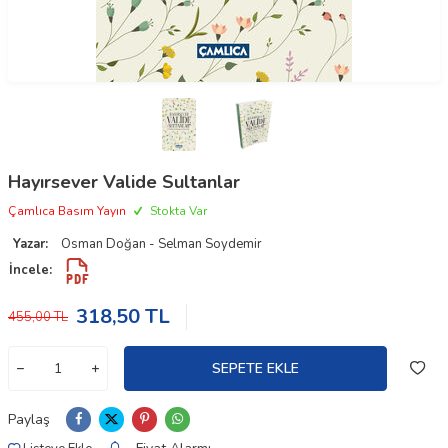
Hayırsever Valide Sultanlar
Çamlıca Basım Yayın
Stokta Var
Yazar:
Osman Doğan - Selman Soydemir
İncele:
318,50
TL
455,00
TL
SEPETE EKLE
Paylaş