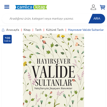
ARA
Anasayfa
|
Kitap
|
Tarih
|
Kültürel Tarih
|
Hayırsever Valide Sultanlar
30
%
İndirim