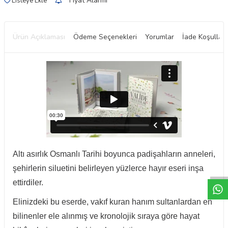
Fiyat Alarmı
Listeye Ekle
Ürün Açıklaması
Ödeme Seçenekleri
Yorumlar
İade Koşulları
W
h
t
a
p
p
D
e
s
e
H
a
t
t
Altı asırlık Osmanlı Tarihi boyunca padişahların anneleri,
şehirlerin siluetini belirleyen yüzlerce hayır eseri inşa
ettirdiler.
Elinizdeki bu eserde, vakıf kuran hanım sultanlardan en
bilinenler ele alınmış ve kronolojik sıraya göre hayat