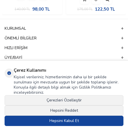
98,00
TL
122,50
TL
140,00
TL
175,00
TL
KURUMSAL
ÖNEMLI BILGILER
HIZLI ERIŞIM
ÜYE/BAYI
ADRES & İLETIŞIM
Çerez Kullanımı
Kişisel verileriniz, hizmetlerimizin daha iyi bir şekilde
sunulması için mevzuata uygun bir şekilde toplanıp işlenir.
E-Bülten Aboneliği
Konuyla ilgili detaylı bilgi almak için Gizlilik Politikamızı
inceleyebilirsiniz.
Kampanya ve yeniliklerden haberdar olmak için e-bültenimize abone olun!
Çerezleri Özelleştir
GÖNDER
Hepsini Reddet
KVKK Sözleşmesi'ni
, Okudum, Kabul Ediyorum.
Hepsini Kabul Et