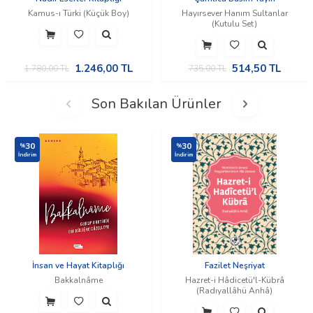
Kamus-ı Türki (Küçük Boy)
Hayırsever Hanım Sultanlar
(Kutulu Set)
1.246,00
TL
514,50
TL
1.780,00
TL
735,00
TL
Son Bakılan Ürünler
30
30
%
%
İndirim
İndirim
İnsan ve Hayat Kitaplığı
Fazilet Neşriyat
Bakkalnâme
Hazret-i Hâdicetü'l-Kübrâ
(Radıyallâhü Anhâ)