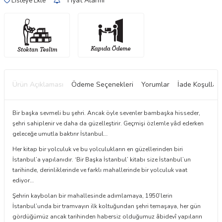
Fiyat Alarmı
Listeye Ekle
Ürün Açıklaması
Ödeme Seçenekleri
Yorumlar
İade Koşulları
Bir başka sevmeli bu şehri. Ancak öyle sevenler bambaşka hisseder,
şehri sahiplenir ve daha da güzelleştirir. Geçmişi özlemle yâd ederken
geleceğe umutla baktırır İstanbul…
Her kitap bir yolculuk ve bu yolculukların en güzellerinden biri
İstanbul’a yapılanıdır. ‘Bir Başka İstanbul’ kitabı size İstanbul’un
tarihinde, derinliklerinde ve farklı mahallerinde bir yolculuk vaat
ediyor…
Şehrin kaybolan bir mahallesinde adımlamaya, 1950’lerin
W
h
t
a
p
p
D
e
s
e
H
a
t
t
İstanbul’unda bir tramvayın ilk koltuğundan şehri temaşaya, her gün
gördüğümüz ancak tarihinden habersiz olduğumuz âbidevî yapıların