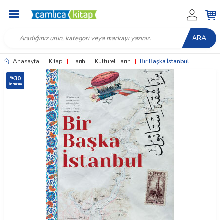
ARA
Anasayfa
|
Kitap
|
Tarih
|
Kültürel Tarih
|
Bir Başka İstanbul
30
%
İndirim