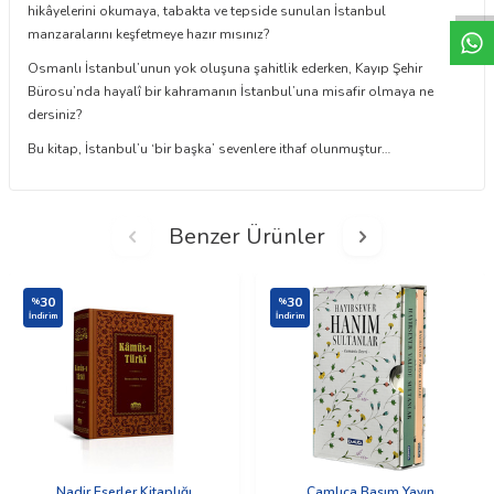
hikâyelerini okumaya, tabakta ve tepside sunulan İstanbul
manzaralarını keşfetmeye hazır mısınız?
Osmanlı İstanbul’unun yok oluşuna şahitlik ederken, Kayıp Şehir
Bürosu’nda hayalî bir kahramanın İstanbul’una misafir olmaya ne
dersiniz?
Bu kitap, İstanbul’u ‘bir başka’ sevenlere ithaf olunmuştur…
Benzer Ürünler
30
30
%
%
İndirim
İndirim
Nadir Eserler Kitaplığı
Çamlıca Basım Yayın