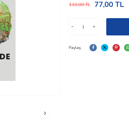
77,00
TL
110,00
TL
Paylaş