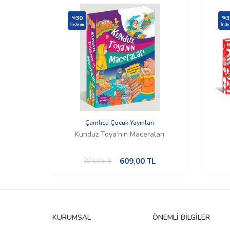
30
3
%
%
İndirim
İndi
Çamlıca Çocuk Yayınları
Kunduz Toya’nın Maceraları
609,00
TL
870,00
TL
KURUMSAL
ÖNEMLI BILGILER