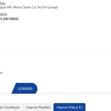
dres
ğlar Mh. Mimar Sinan Cd. No:54 Güneşli
lefon
2126578800
n!
GÖNDER
eri Özelleştir
Hepsini Reddet
Hepsini Kabul Et