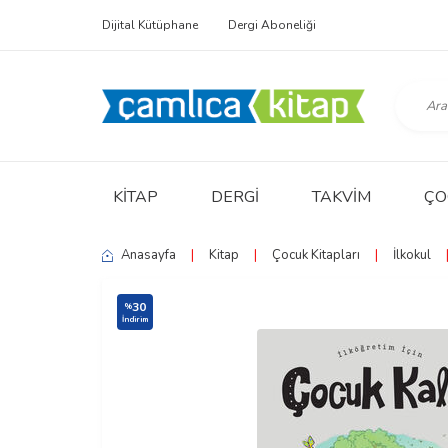
Dijital Kütüphane
Dergi Aboneliği
KITAP
DERGI
TAKVIM
ÇO
Anasayfa
|
Kitap
|
Çocuk Kitapları
|
İlkokul
30
%
İndirim