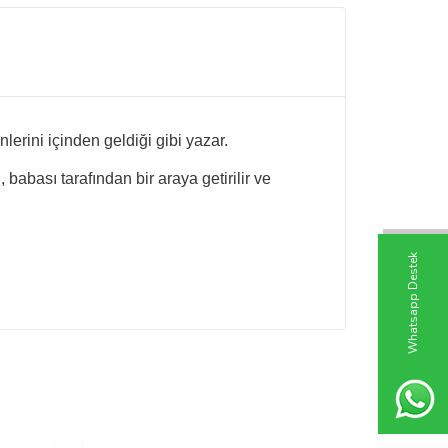
nlerini içinden geldiği
gibi yazar.
i, babası
tarafından bir araya getirilir ve
W
h
t
s
a
p
p
D
e
s
t
e
k
H
a
t
t