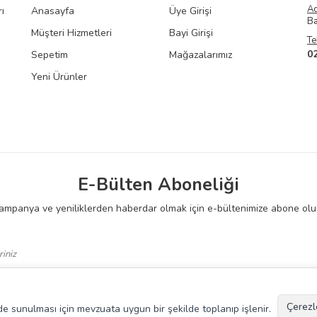
A
ı
Anasayfa
Üye Girişi
Ba
Müşteri Hizmetleri
Bayi Girişi
Te
0
Sepetim
Mağazalarımız
Yeni Ürünler
E-Bülten Aboneliği
ampanya ve yeniliklerden haberdar olmak için e-bültenimize abone olu
 Okudum, Kabul Ediyorum.
Çerezl
kilde sunulması için mevzuata uygun bir şekilde toplanıp işlenir.