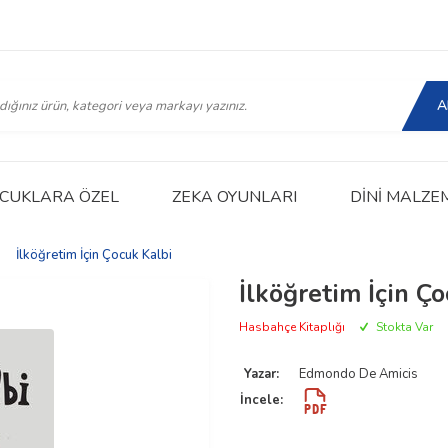
A
CUKLARA ÖZEL
ZEKA OYUNLARI
DINI MALZE
|
İlköğretim İçin Çocuk Kalbi
İlköğretim İçin Ç
Hasbahçe Kitaplığı
Stokta Var
Yazar:
Edmondo De Amicis
İncele: