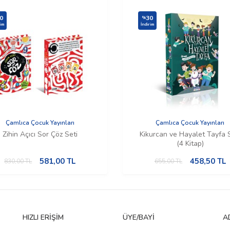
0
30
%
rim
İndirim
Çamlıca Çocuk Yayınları
Çamlıca Çocuk Yayınları
Zihin Açıcı Sor Çöz Seti
Kikurcan ve Hayalet Tayfa 
(4 Kitap)
581,00
TL
458,50
TL
830,00
TL
655,00
TL
HIZLI ERIŞIM
ÜYE/BAYI
A