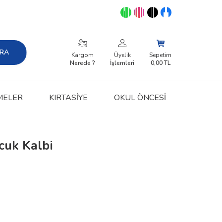
RA
Kargom
Üyelik
Sepetim
Nerede ?
İşlemleri
0,00
TL
MELER
KIRTASIYE
OKUL ÖNCESİ
ocuk Kalbi