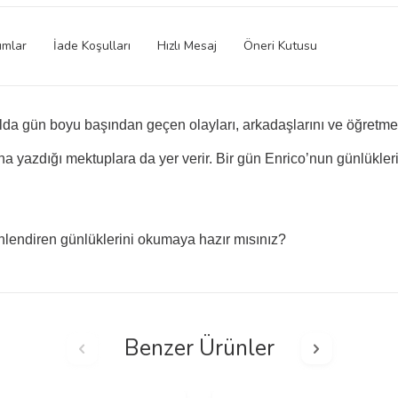
umlar
İade Koşulları
Hızlı Mesaj
Öneri Kutusu
ulda gün boyu başından geçen olayları, arkadaşlarını ve öğretme
a yazdığı mektuplara da yer verir. Bir gün Enrico’nun günlükler
lendiren günlüklerini okumaya hazır mısınız?
Benzer Ürünler