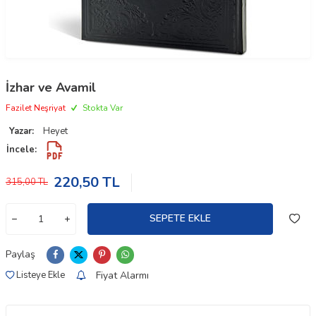
İzhar ve Avamil
Fazilet Neşriyat
Stokta Var
Yazar:
Heyet
İncele:
220,50
TL
315,00
TL
SEPETE EKLE
Paylaş
Fiyat Alarmı
Listeye Ekle