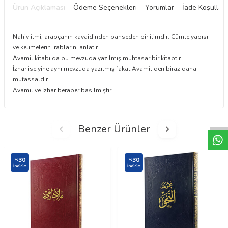
Ürün Açıklaması
Ödeme Seçenekleri
Yorumlar
İade Koşulları
Nahiv ilmi, arapçanın kavaidinden bahseden bir ilimdir. Cümle yapısı
ve kelimelerin irablarını anlatır.
Avamil kitabı da bu mevzuda yazılmış muhtasar bir kitaptır.
İzhar ise yine aynı mevzuda yazılmış fakat Avamil'den biraz daha
mufassaldir.
Avamil ve İzhar beraber basılmıştır.
W
h
t
a
p
p
D
e
s
e
H
a
t
t
Benzer Ürünler
30
30
%
%
İndirim
İndirim