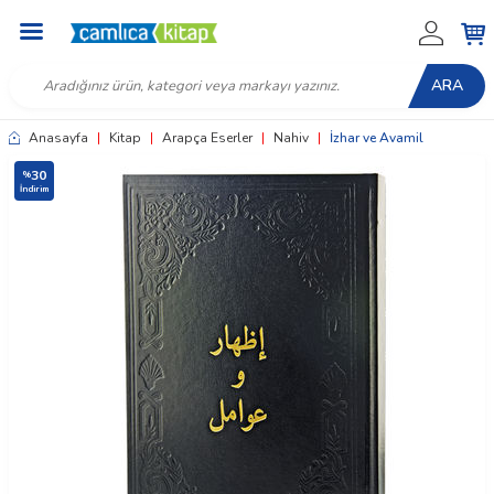
ARA
Anasayfa
|
Kitap
|
Arapça Eserler
|
Nahiv
|
İzhar ve Avamil
30
%
İndirim