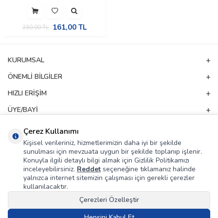
161,00
TL
230,00
TL
KURUMSAL
ÖNEMLI BILGILER
HIZLI ERIŞIM
ÜYE/BAYI
ADRES & İLETIŞIM
Çerez Kullanımı
Kişisel verileriniz, hizmetlerimizin daha iyi bir şekilde
sunulması için mevzuata uygun bir şekilde toplanıp işlenir.
E-Bülten Aboneliği
Konuyla ilgili detaylı bilgi almak için Gizlilik Politikamızı
inceleyebilirsiniz.
Reddet
seçeneğine tıklamanız halinde
Kampanya ve yeniliklerden haberdar olmak için e-bültenimize abone olun!
yalnızca internet sitemizin çalışması için gerekli çerezler
kullanılacaktır.
GÖNDER
Çerezleri Özelleştir
KVKK Sözleşmesi'ni
, Okudum, Kabul Ediyorum.
Hepsini Kabul Et