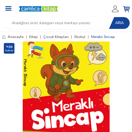
ARA
Anasayfa
|
Kitap
|
Çocuk Kitapları
|
İlkokul
|
Meraklı Sincap
30
%
İndirim