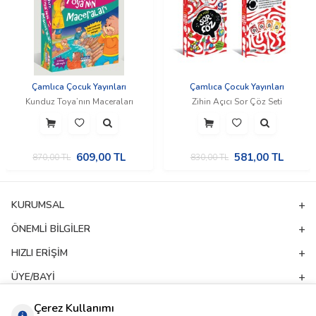
Çamlıca Çocuk Yayınları
Çamlıca Çocuk Yayınları
Kunduz Toya’nın Maceraları
Zihin Açıcı Sor Çöz Seti
609,00
TL
581,00
TL
870,00
TL
830,00
TL
KURUMSAL
ÖNEMLI BILGILER
HIZLI ERIŞIM
ÜYE/BAYI
ADRES & İLETIŞIM
Çerez Kullanımı