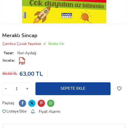
Meraklı Sincap
Çamlıca Çocuk Yayınları
Stokta Var
Yazar:
Nuri Aydağ
İncele:
63,00
TL
90,00
TL
SEPETE EKLE
Paylaş
Fiyat Alarmı
Listeye Ekle