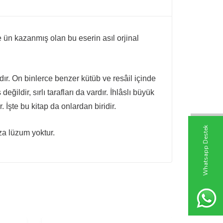
e ün kazanmış olan bu eserin asıl orjinal
dır. On binlerce benzer kütüb ve resâil içinde
ildir, sırlı tarafları da vardır. İhlâslı büyük
İşte bu kitap da onlardan biridir.
W
h
t
s
a
p
p
D
e
s
t
e
k
H
a
t
t
za lüzum yoktur.