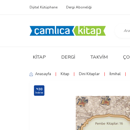
Dijital Kütüphane
Dergi Aboneliği
KITAP
DERGI
TAKVIM
ÇO
Anasayfa
|
Kitap
|
Dini Kitaplar
|
İlmihal
|
30
%
İndirim