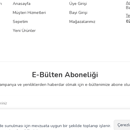
A
ı
Anasayfa
Üye Girişi
Ba
Müşteri Hizmetleri
Bayi Girişi
Te
0
Sepetim
Mağazalarımız
Yeni Ürünler
E-Bülten Aboneliği
ampanya ve yeniliklerden haberdar olmak için e-bültenimize abone olu
 Okudum, Kabul Ediyorum.
Çerezl
kilde sunulması için mevzuata uygun bir şekilde toplanıp işlenir.