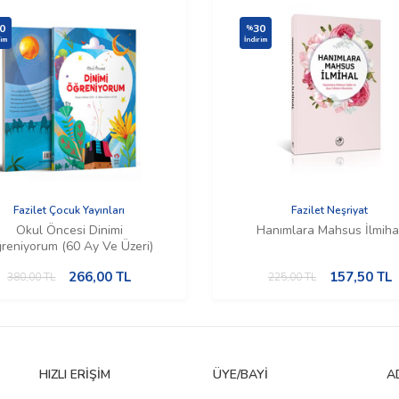
0
30
%
rim
İndirim
Fazilet Çocuk Yayınları
Fazilet Neşriyat
Okul Öncesi Dinimi
Hanımlara Mahsus İlmiha
reniyorum (60 Ay Ve Üzeri)
266,00
TL
157,50
TL
380,00
TL
225,00
TL
HIZLI ERIŞIM
ÜYE/BAYI
A