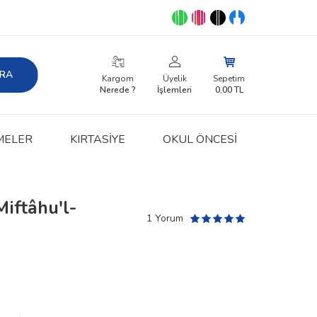
RA
Kargom
Üyelik
Sepetim
Nerede ?
İşlemleri
0,00
TL
MELER
KIRTASIYE
OKUL ÖNCESİ
Miftâhu'l-
1 Yorum