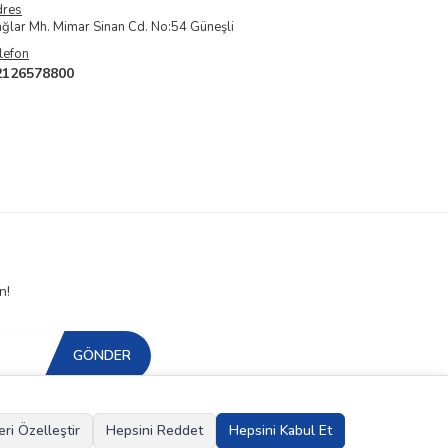
dres
ğlar Mh. Mimar Sinan Cd. No:54 Güneşli
lefon
2126578800
n!
GÖNDER
eri Özelleştir
Hepsini Reddet
Hepsini Kabul Et