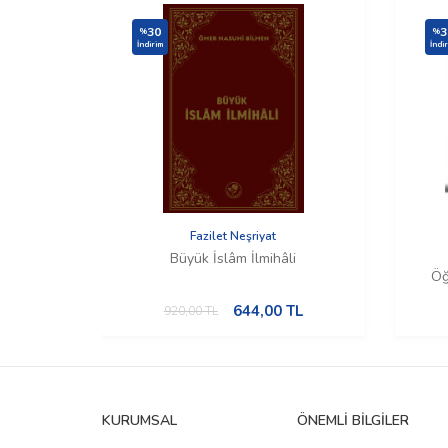
30
3
%
%
İndirim
İndi
Fazilet Neşriyat
Büyük İslâm İlmihâli
Öğ
644,00
TL
920,00
TL
KURUMSAL
ÖNEMLI BILGILER