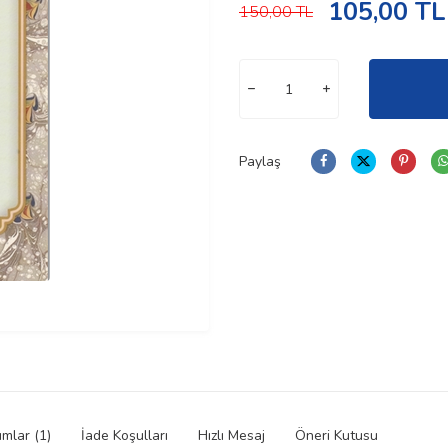
105,00
TL
150,00
TL
Paylaş
mlar (1)
İade Koşulları
Hızlı Mesaj
Öneri Kutusu