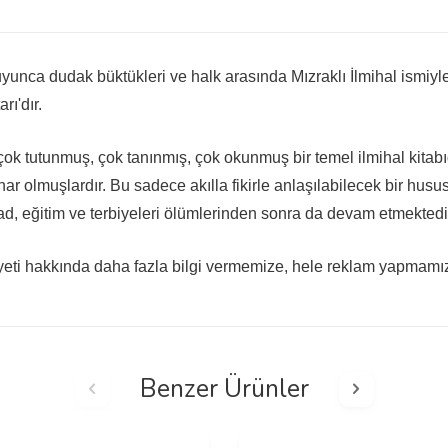
uyunca dudak büktükleri ve halk arasında Mızraklı İlmihal ismiyl
ı'dır.
 çok tutunmuş, çok tanınmış, çok okunmuş bir temel ilmihal kitabı
olmuşlardır. Bu sadece akılla fikirle anlaşılabilecek bir husus değ
ad, eğitim ve terbiyeleri ölümlerinden sonra da devam etmektedir. 
iyeti hakkında daha fazla bilgi vermemize, hele reklam yapmamı
Benzer Ürünler