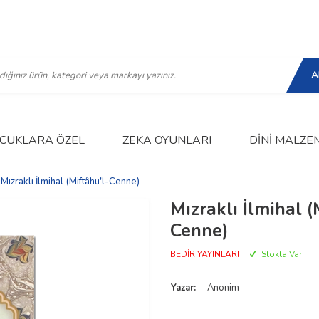
A
CUKLARA ÖZEL
ZEKA OYUNLARI
DINI MALZE
Mızraklı İlmihal (Miftâhu'l-Cenne)
Mızraklı İlmihal (
Cenne)
BEDİR YAYINLARI
Stokta Var
Yazar:
Anonim