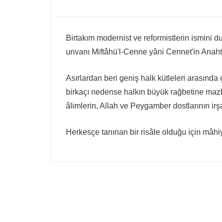
Birtakım modernist ve reformistlerin ismini d
unvanı Miftâhü'l-Cenne yâni Cennet'in Anahtar
Asırlardan beri geniş halk kütleleri arasında
birkaçı nedense halkın büyük rağbetine mazhar 
âlimlerin, Allah ve Peygamber dostlarının irş
Herkesçe tanınan bir risâle olduğu için mâh