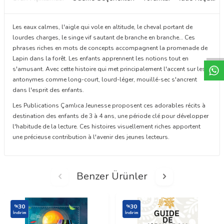
Les eaux calmes, l'aigle qui vole en altitude, le cheval portant de
W
h
t
a
p
p
D
e
s
e
H
a
t
t
lourdes charges, le singe vif sautant de branche en branche… Ces
phrases riches en mots de concepts accompagnent la promenade de
Lapin dans la forêt. Les enfants apprennent les notions tout en
s'amusant. Avec cette histoire qui met principalement l'accent sur les
antonymes comme long-court, lourd-léger, mouillé-sec s'ancrent
dans l'esprit des enfants.
Les Publications Çamlıca Jeunesse proposent ces adorables récits à
destination des enfants de 3 à 4 ans, une période clé pour développer
l'habitude de la lecture. Ces histoires visuellement riches apportent
une précieuse contribution à l'avenir des jeunes lecteurs.
Benzer Ürünler
30
30
%
%
İndirim
İndirim