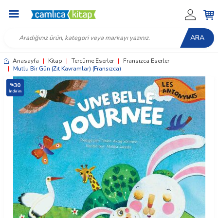
ARA
Anasayfa
|
Kitap
|
Tercüme Eserler
|
Fransızca Eserler
|
Mutlu Bir Gün (Zıt Kavramlar) (Fransızca)
30
%
İndirim