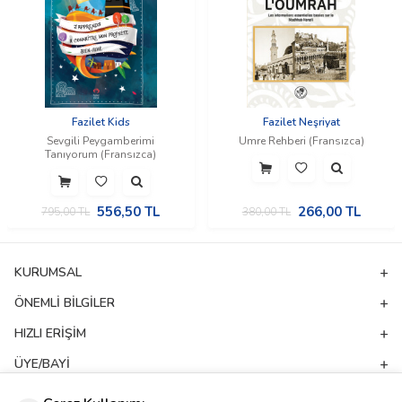
Fazilet Kids
Fazilet Neşriyat
Sevgili Peygamberimi
Umre Rehberi (Fransızca)
Tanıyorum (Fransızca)
556,50
TL
266,00
TL
795,00
TL
380,00
TL
KURUMSAL
ÖNEMLI BILGILER
HIZLI ERIŞIM
ÜYE/BAYI
ADRES & İLETIŞIM