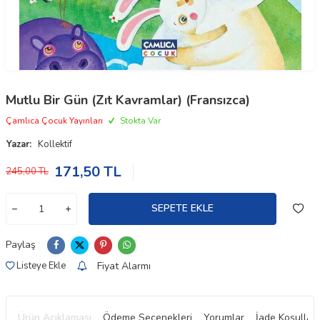
Mutlu Bir Gün (Zıt Kavramlar) (Fransızca)
Çamlıca Çocuk Yayınları
Stokta Var
Yazar:
Kollektif
171,50
TL
245,00
TL
SEPETE EKLE
Paylaş
Fiyat Alarmı
Listeye Ekle
Ürün Açıklaması
Ödeme Seçenekleri
Yorumlar
İade Koşulları