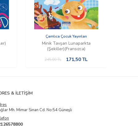
Çamlıca Çocuk Yayınları
Ç
ler)
Minik Tavşan Lunaparkta
Min
(Şekiller)(Fransızca)
171,50
TL
245,00
TL
2
DRES & İLETIŞIM
dres
ğlar Mh. Mimar Sinan Cd. No:54 Güneşli
lefon
2126578800