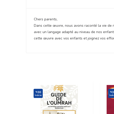
Chers parents,
Dans cette œuvre, nous avons raconté la vie de 
avec un langage adapté au niveau de nos enfants.
cette œuvre avec vos enfants et joignez vos effo
30
3
%
%
İndirim
İndi