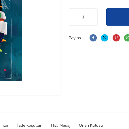
Paylaş
umlar
İade Koşulları
Hızlı Mesaj
Öneri Kutusu