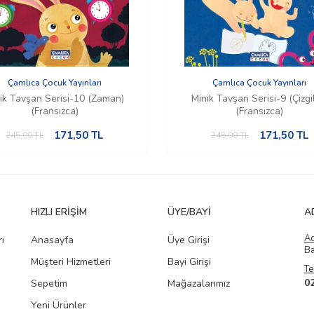
Çamlıca Çocuk Yayınları
Çamlıca Çocuk Yayınları
ik Tavşan Serisi-10 (Zaman)
Minik Tavşan Serisi-9 (Çizgi
(Fransızca)
(Fransızca)
171,50
TL
171,50
TL
245,00
TL
245,00
TL
HIZLI ERIŞIM
ÜYE/BAYI
A
A
ı
Anasayfa
Üye Girişi
Ba
Müşteri Hizmetleri
Bayi Girişi
Te
0
Sepetim
Mağazalarımız
Yeni Ürünler