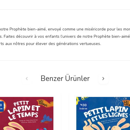
notre Prophète bien-aimé, envoyé comme une miséricorde pour les mon
 Faites découvrir à vos enfants l’univers de notre Prophète bien-aim
rts aux nôtres pour élever des générations vertueuses.
Benzer Ürünler
0
30
%
rim
İndirim