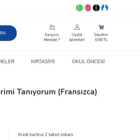
RA
Kargom
Üyelik
Sepetim
Nerede ?
İşlemleri
0,00
TL
MELER
KIRTASIYE
OKUL ÖNCESİ
rimi Tanıyorum (Fransızca)
Kredi kartına
2
taksit imkanı