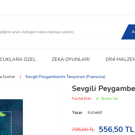
A
CUKLARA ÖZEL
ZEKA OYUNLARI
DINI MALZE
a Eserler
|
Sevgili Peygamberimi Tanıyorum (Fransızca)
Sevgili Peygambe
Fazilet Kids
Stokta Var
Yazar:
Kollektif
556,50
TL
795,00
TL