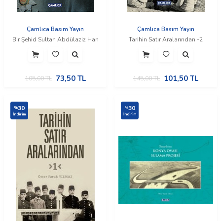
Çamlıca Basım Yayın
Çamlıca Basım Yayın
Bir Şehid Sultan Abdülaziz Han
Tarihin Satır Aralarından -2
73,50
TL
101,50
TL
105,00
TL
145,00
TL
30
30
%
%
İndirim
İndirim