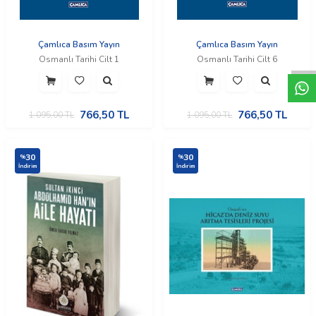
W
h
t
a
p
p
D
e
s
e
H
a
t
t
Çamlıca Basım Yayın
Çamlıca Basım Yayın
Osmanlı Tarihi Cilt 1
Osmanlı Tarihi Cilt 6
766,50
TL
766,50
TL
1.095,00
TL
1.095,00
TL
30
30
%
%
İndirim
İndirim