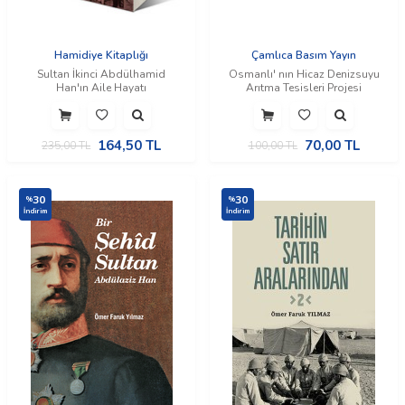
Hamidiye Kitaplığı
Çamlıca Basım Yayın
Sultan İkinci Abdülhamid
Osmanlı' nın Hicaz Denizsuyu
Han'ın Aile Hayatı
Arıtma Tesisleri Projesi
164,50
TL
70,00
TL
235,00
TL
100,00
TL
30
30
%
%
İndirim
İndirim