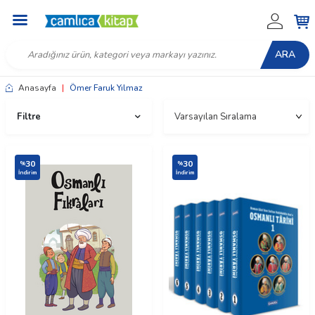
ARA
Anasayfa
|
Ömer Faruk Yılmaz
Filtre
30
30
%
%
İndirim
İndirim