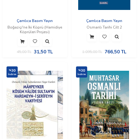
Çamlıca Basım Yayın
Çamlıca Basım Yayın
Boğaziçi'ne İki Köprü (Hamidiye
Osmanlı Tarihi Cilt 2
Köprüleri Projesi)
31,50
TL
766,50
TL
45,00
TL
1.095,00
TL
30
30
%
%
İndirim
İndirim