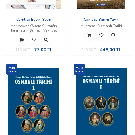
Çamlıca Basım Yayın
Çamlıca Basım Yayın
Mahpeyker Kösem Sultan'ın
Muhtasar Osmanlı Tarihi
Haremeyn-i Şerifeyn Vakfiyesi
77,00
TL
448,00
TL
110,00
TL
640,00
TL
30
30
%
%
İndirim
İndirim