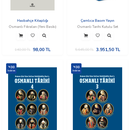
Hasbahçe Kitaplığı
Çamlıca Basım Yayın
Osmanlı Fıkraları (Yeni Baskı)
Osmanlı Tarihi Kutulu Set
98,00
TL
3.951,50
TL
140,00
TL
5.645,00
TL
30
30
%
%
İndirim
İndirim