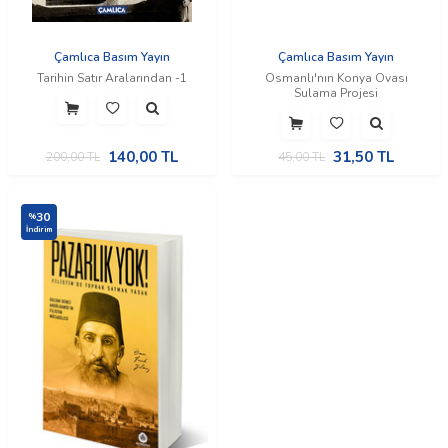
Çamlıca Basım Yayın
Çamlıca Basım Yayın
Tarihin Satır Aralarından -1
Osmanlı'nın Konya Ovası
Sulama Projesi
140,00
TL
31,50
TL
200,00
TL
45,00
TL
30
%
İndirim