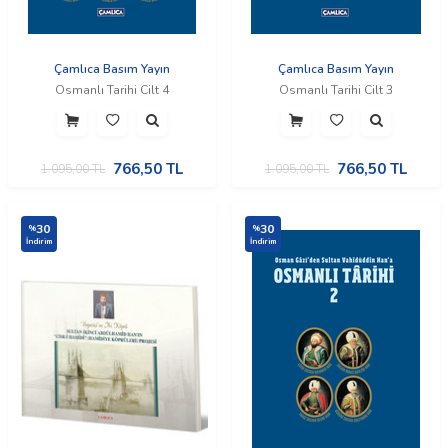
Çamlıca Basım Yayın
Çamlıca Basım Yayın
Osmanlı Tarihi Cilt 4
Osmanlı Tarihi Cilt 3
766,50
TL
766,50
TL
1.095,00
TL
1.095,00
TL
30
30
%
%
İndirim
İndirim